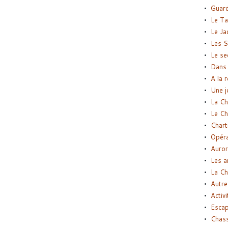
Guard
Le Ta
Le Ja
Les S
Le se
Dans 
A la 
Une j
La Ch
Le Ch
Chart
Opéra
Auror
Les a
La Ch
Autre
Activi
Esca
Chass