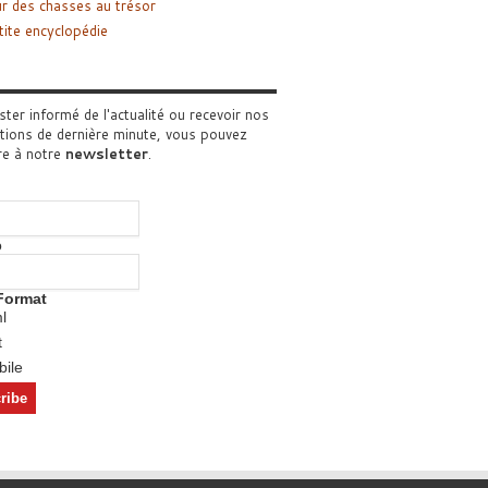
r des chasses au trésor
tite encyclopédie
ster informé de l'actualité ou recevoir nos
tions de dernière minute, vous pouvez
re à notre
newsletter
.
o
Format
l
t
ile