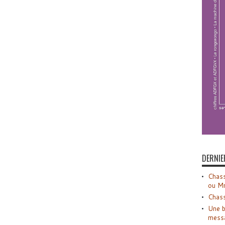
DERNIE
Chass
ou M
Chass
Une b
mess