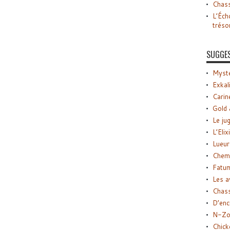
Chass
L’Éch
tréso
SUGGE
Myste
Exkal
Carin
Gold 
Le ju
L’Elix
Lueur
Chemi
Fatu
Les a
Chas
D’enc
N-Zo
Chick