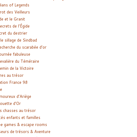
ians of Legends
rot des Veilleurs
de et le Granit
ecrets de l’Égide
cret du destrier
le sillage de Sindbad
recherche du scarabée d’or
ournée fabuleuse
evalière du Téméraire
emin de la Victoire
res au trésor
tion France 98
e
moureux d’Ariège
ouette d’Or
s chasses au trésor
tés enfants et familles
pe games & escape rooms
eurs de trésors & Aventure