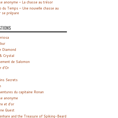
e anonyme – La chasse au trésor
o du Temps – Une nouvelle chasse au
r se prépare
STIONS
riosa
ibur
e Diamond
& Crystal
gement de Salomon
ir d’Or
ns Secrets
m
ventures du capitaine Ronan
se anonyme
re et d’or
ne Quest
enhare and the Treasure of Spiking-Beard