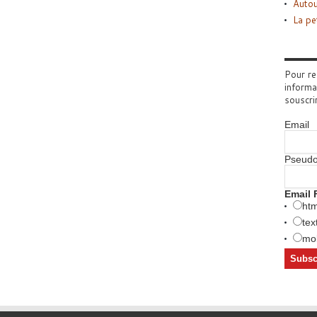
Autou
La pe
Pour re
informa
souscri
Email
Pseud
Email 
htm
tex
mob