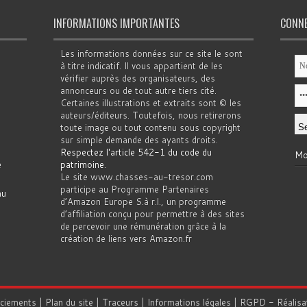
INFORMATIONS IMPORTANTES
CONN
Les informations données sur ce site le sont
à titre indicatif. Il vous appartient de les
vérifier auprès des organisateurs, des
annonceurs ou de tout autre tiers cité.
Certaines illustrations et extraits sont © les
auteurs/éditeurs. Toutefois, nous retirerons
toute image ou tout contenu sous copyright
sur simple demande des ayants droits.
Respectez l'article 542-1 du code du
Mo
e
patrimoine
.
Le site www.chasses-au-tresor.com
participe au Programme Partenaires
au
d’Amazon Europe S.à r.l., un programme
d’affiliation conçu pour permettre à des sites
de percevoir une rémunération grâce à la
création de liens vers Amazon.fr
rciements
|
Plan du site
|
Traceurs
|
Informations légales
|
RGPD
- Réalisa