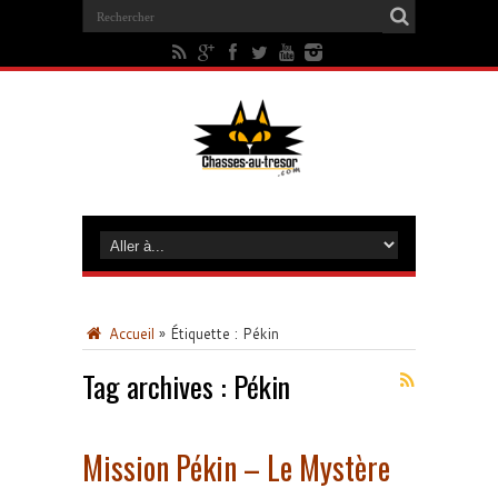
Accueil
»
Étiquette :
Pékin
Tag archives :
Pékin
Mission Pékin – Le Mystère