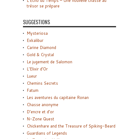
L’Écho du Temps – Une nouvelle chasse au
trésor se prépare
SUGGESTIONS
Mysteriosa
Exkalibur
Carine Diamond
Gold & Crystal
Le jugement de Salomon
L’Elixir d’Or
Lueur
Chemins Secrets
Fatum
Les aventures du capitaine Ronan
Chasse anonyme
D’encre et d’or
N-Zone Quest
Chickenhare and the Treasure of Spiking-Beard
Guardians of Legends