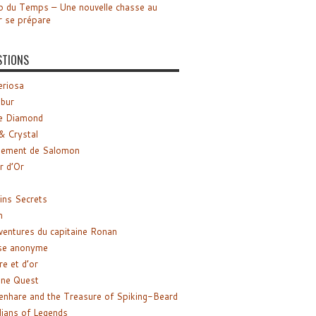
o du Temps – Une nouvelle chasse au
r se prépare
STIONS
riosa
ibur
e Diamond
& Crystal
gement de Salomon
ir d’Or
ns Secrets
m
ventures du capitaine Ronan
se anonyme
re et d’or
ne Quest
enhare and the Treasure of Spiking-Beard
ians of Legends