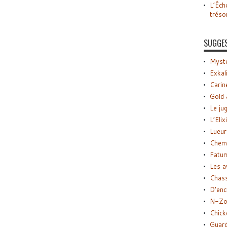
L’Éch
tréso
SUGGE
Myste
Exkal
Carin
Gold 
Le ju
L’Elix
Lueur
Chemi
Fatu
Les a
Chas
D’enc
N-Zo
Chick
Guard