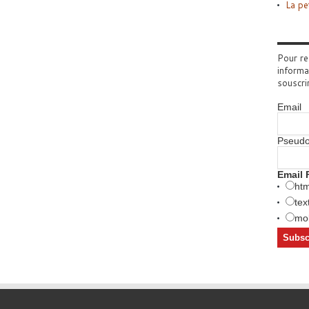
La pe
Pour re
informa
souscri
Email
Pseud
Email 
htm
tex
mob