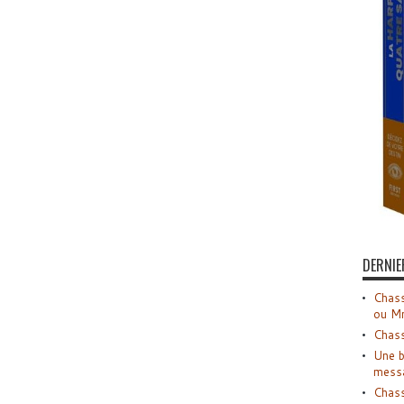
DERNIE
Chass
ou M
Chass
Une b
mess
Chass