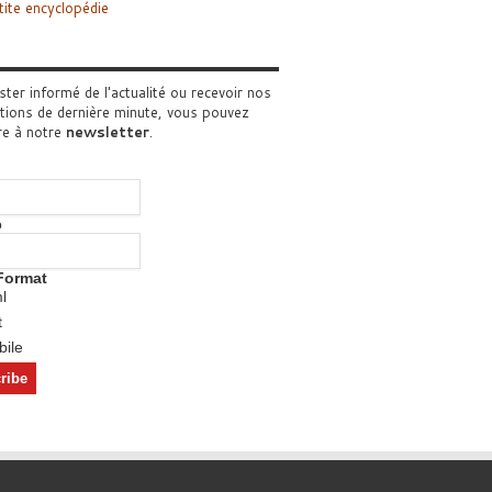
tite encyclopédie
ster informé de l'actualité ou recevoir nos
tions de dernière minute, vous pouvez
re à notre
newsletter
.
o
Format
l
t
ile