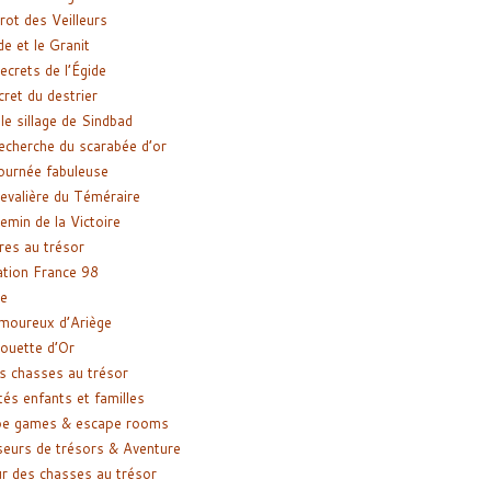
rot des Veilleurs
de et le Granit
ecrets de l’Égide
cret du destrier
le sillage de Sindbad
recherche du scarabée d’or
ournée fabuleuse
evalière du Téméraire
emin de la Victoire
res au trésor
tion France 98
e
moureux d’Ariège
ouette d’Or
s chasses au trésor
tés enfants et familles
pe games & escape rooms
eurs de trésors & Aventure
r des chasses au trésor