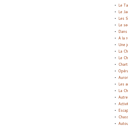
Le Ta
Le Ja
Les S
Le se
Dans 
A la 
Une j
La Ch
Le Ch
Chart
Opéra
Auror
Les a
La Ch
Autre
Activi
Esca
Chass
Autou