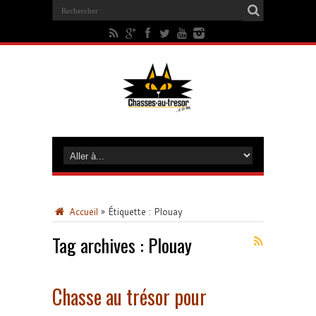
Accueil
»
Étiquette :
Plouay
Tag archives :
Plouay
Chasse au trésor pour