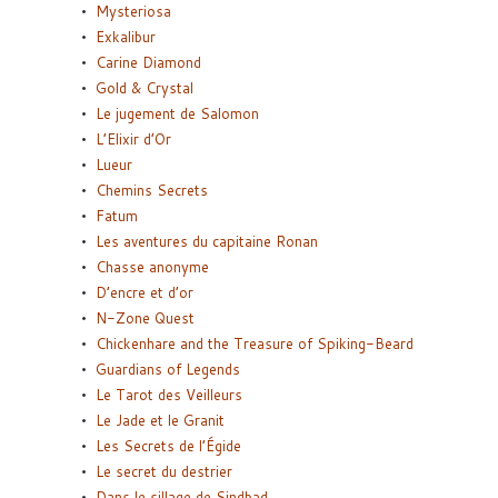
Mysteriosa
Exkalibur
Carine Diamond
Gold & Crystal
Le jugement de Salomon
L’Elixir d’Or
Lueur
Chemins Secrets
Fatum
Les aventures du capitaine Ronan
Chasse anonyme
D’encre et d’or
N-Zone Quest
Chickenhare and the Treasure of Spiking-Beard
Guardians of Legends
Le Tarot des Veilleurs
Le Jade et le Granit
Les Secrets de l’Égide
Le secret du destrier
Dans le sillage de Sindbad