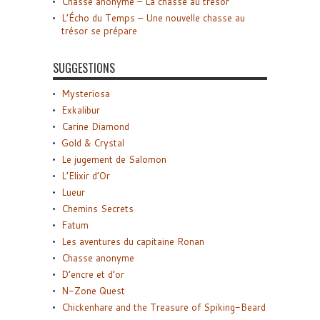
Chasse anonyme – La chasse au trésor
L’Écho du Temps – Une nouvelle chasse au
trésor se prépare
SUGGESTIONS
Mysteriosa
Exkalibur
Carine Diamond
Gold & Crystal
Le jugement de Salomon
L’Elixir d’Or
Lueur
Chemins Secrets
Fatum
Les aventures du capitaine Ronan
Chasse anonyme
D’encre et d’or
N-Zone Quest
Chickenhare and the Treasure of Spiking-Beard