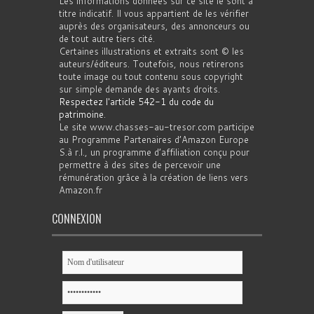
Les informations données sur ce site le sont à
titre indicatif. Il vous appartient de les vérifier
auprès des organisateurs, des annonceurs ou
de tout autre tiers cité.
Certaines illustrations et extraits sont © les
auteurs/éditeurs. Toutefois, nous retirerons
toute image ou tout contenu sous copyright
sur simple demande des ayants droits.
Respectez l'article 542-1 du code du
patrimoine
.
Le site www.chasses-au-tresor.com participe
au Programme Partenaires d’Amazon Europe
S.à r.l., un programme d’affiliation conçu pour
permettre à des sites de percevoir une
rémunération grâce à la création de liens vers
Amazon.fr
CONNEXION