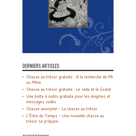
DERNIERS ARTICLES
Chasse au trésor gratuite : A la recherche de Mr
ou Mme
Chasse au trésor gratuite : Le Jade et le Granit
Une boîte à outils gratuite pour les énigmes et
messages codés
Chasse anonyme – La chasse au trésor
L’Écho du Temps – Une nouvelle chasse au
trésor se prépare