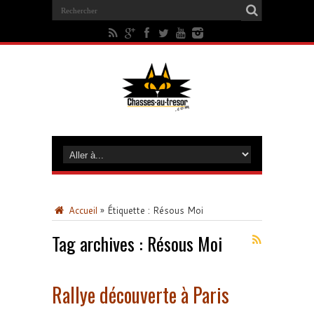
Accueil
»
Étiquette :
Résous Moi
Tag archives :
Résous Moi
Rallye découverte à Paris