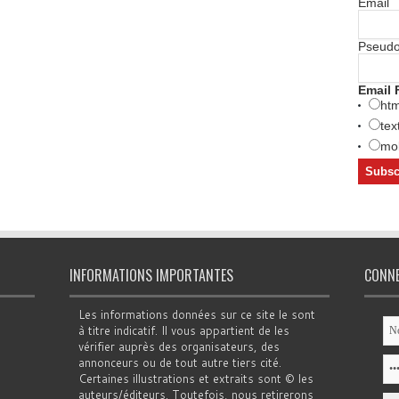
Email
Pseud
Email 
htm
tex
mob
INFORMATIONS IMPORTANTES
CONN
Les informations données sur ce site le sont
à titre indicatif. Il vous appartient de les
vérifier auprès des organisateurs, des
annonceurs ou de tout autre tiers cité.
Certaines illustrations et extraits sont © les
auteurs/éditeurs. Toutefois, nous retirerons