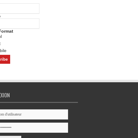
o
Format
l
t
ile
EXION