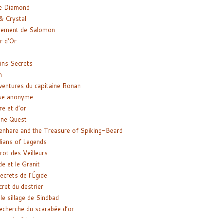
e Diamond
& Crystal
gement de Salomon
ir d’Or
ns Secrets
m
ventures du capitaine Ronan
se anonyme
re et d’or
ne Quest
enhare and the Treasure of Spiking-Beard
ians of Legends
rot des Veilleurs
de et le Granit
ecrets de l’Égide
cret du destrier
le sillage de Sindbad
recherche du scarabée d’or