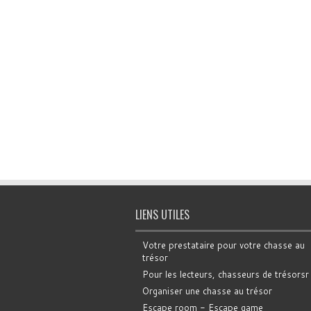
LIENS UTILES
Votre prestataire pour votre chasse au
trésor
Pour les lecteurs, chasseurs de trésorsr
Organiser une chasse au trésor
Escape room - Escape game