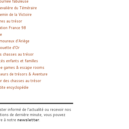
ournée fabuleuse
evalière du Téméraire
emin de la Victoire
res au trésor
tion France 98
e
moureux d’Ariège
ouette d’Or
s chasses au trésor
tés enfants et familles
pe games & escape rooms
eurs de trésors & Aventure
r des chasses au trésor
tite encyclopédie
ster informé de l'actualité ou recevoir nos
tions de dernière minute, vous pouvez
re à notre
newsletter
.