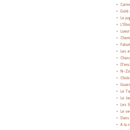
Carin
Gold 
Le ju
L’Elix
Lueur
Chemi
Fatu
Les a
Chas
D’enc
N-Zo
Chick
Guard
Le Ta
Le Ja
Les S
Le se
Dans 
A la 