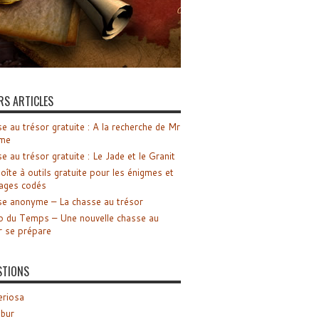
RS ARTICLES
e au trésor gratuite : A la recherche de Mr
me
e au trésor gratuite : Le Jade et le Granit
oîte à outils gratuite pour les énigmes et
ages codés
e anonyme – La chasse au trésor
o du Temps – Une nouvelle chasse au
r se prépare
STIONS
riosa
ibur