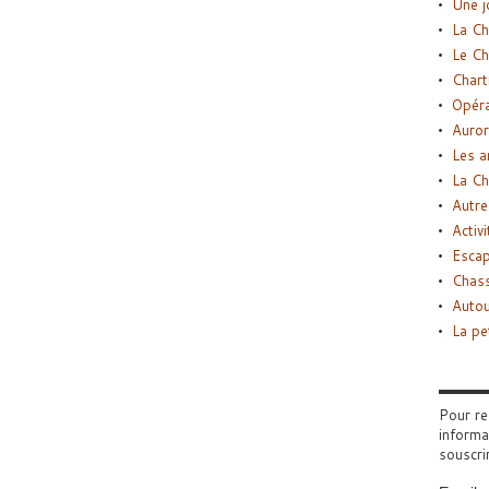
Une j
La Ch
Le Ch
Chart
Opéra
Auror
Les a
La Ch
Autre
Activi
Esca
Chass
Autou
La pe
Pour re
informa
souscri