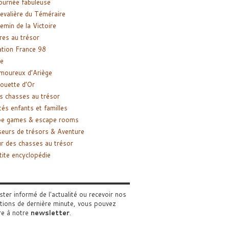
ournée fabuleuse
evalière du Téméraire
emin de la Victoire
res au trésor
tion France 98
e
moureux d’Ariège
ouette d’Or
s chasses au trésor
tés enfants et familles
pe games & escape rooms
eurs de trésors & Aventure
r des chasses au trésor
tite encyclopédie
ster informé de l'actualité ou recevoir nos
tions de dernière minute, vous pouvez
re à notre
newsletter
.