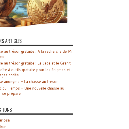
RS ARTICLES
e au trésor gratuite : A la recherche de Mr
me
e au trésor gratuite : Le Jade et le Granit
oîte à outils gratuite pour les énigmes et
ages codés
e anonyme – La chasse au trésor
o du Temps – Une nouvelle chasse au
r se prépare
STIONS
riosa
ibur