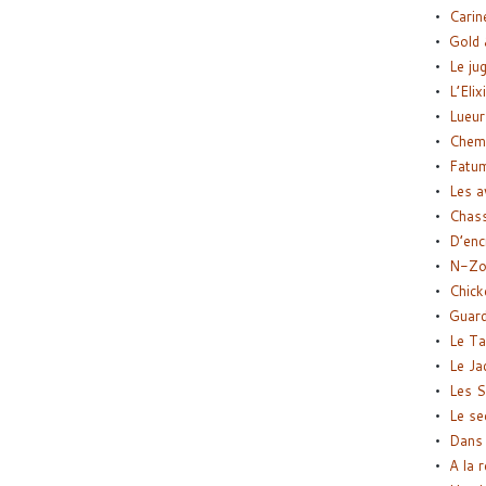
Carin
Gold 
Le ju
L’Elix
Lueur
Chemi
Fatu
Les a
Chas
D’enc
N-Zo
Chick
Guard
Le Ta
Le Ja
Les S
Le se
Dans 
A la 