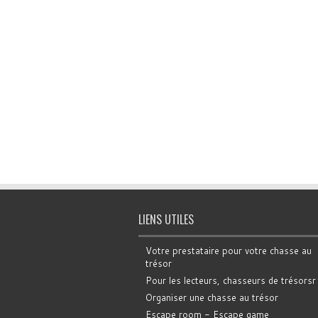
LIENS UTILES
Votre prestataire pour votre chasse au
trésor
Pour les lecteurs, chasseurs de trésorsr
Organiser une chasse au trésor
Escape room - Escape game