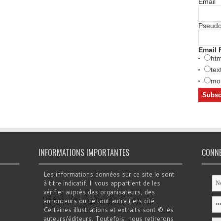
Email
Pseud
Email 
htm
tex
mob
INFORMATIONS IMPORTANTES
CONN
Les informations données sur ce site le sont
à titre indicatif. Il vous appartient de les
vérifier auprès des organisateurs, des
annonceurs ou de tout autre tiers cité.
Certaines illustrations et extraits sont © les
auteurs/éditeurs. Toutefois, nous retirerons