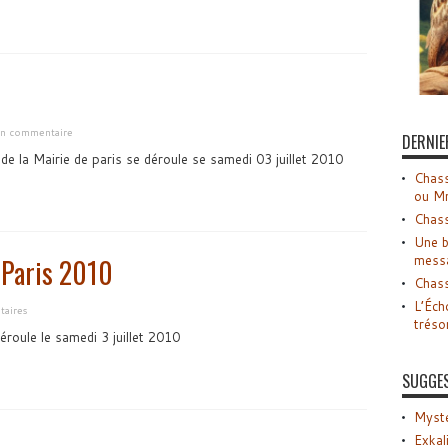
 un commentaire
DERNIE
e de la Mairie de paris se déroule se samedi 03 juillet 2010
Chass
ou M
Chass
Une b
mess
 Paris 2010
Chass
L’Éch
aires
tréso
roule le samedi 3 juillet 2010
SUGGE
Myste
Exkal