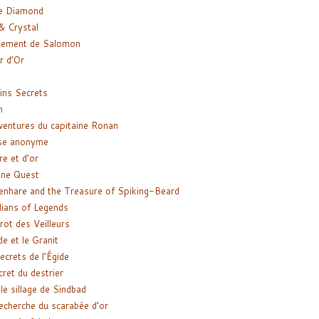
e Diamond
& Crystal
gement de Salomon
ir d’Or
ns Secrets
m
ventures du capitaine Ronan
se anonyme
re et d’or
ne Quest
enhare and the Treasure of Spiking-Beard
ians of Legends
rot des Veilleurs
de et le Granit
ecrets de l’Égide
cret du destrier
le sillage de Sindbad
recherche du scarabée d’or