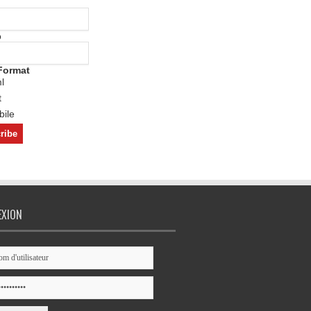
o
Format
l
t
ile
EXION