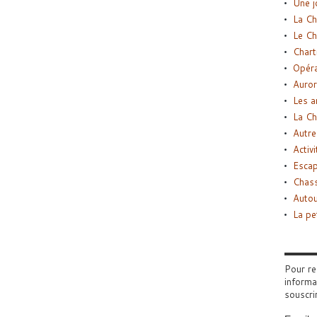
Une j
La Ch
Le Ch
Chart
Opéra
Auror
Les a
La Ch
Autre
Activi
Esca
Chass
Autou
La pe
Pour re
informa
souscri