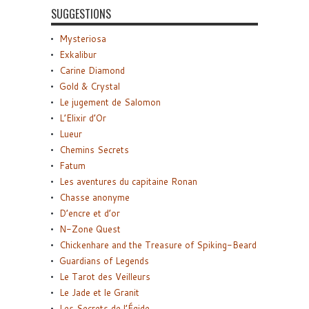
SUGGESTIONS
Mysteriosa
Exkalibur
Carine Diamond
Gold & Crystal
Le jugement de Salomon
L’Elixir d’Or
Lueur
Chemins Secrets
Fatum
Les aventures du capitaine Ronan
Chasse anonyme
D’encre et d’or
N-Zone Quest
Chickenhare and the Treasure of Spiking-Beard
Guardians of Legends
Le Tarot des Veilleurs
Le Jade et le Granit
Les Secrets de l’Égide