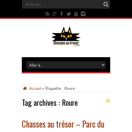
Accueil
»
Étiquette :
Roure
Tag archives :
Roure
Chasses au trésor – Parc du