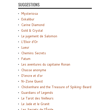
SUGGESTIONS
Mysteriosa
Exkalibur
Carine Diamond
Gold & Crystal
Le jugement de Salomon
L’Elixir d’Or
Lueur
Chemins Secrets
Fatum
Les aventures du capitaine Ronan
Chasse anonyme
D’encre et d’or
N-Zone Quest
Chickenhare and the Treasure of Spiking-Beard
Guardians of Legends
Le Tarot des Veilleurs
Le Jade et le Granit
Les Secrets de l’Égide