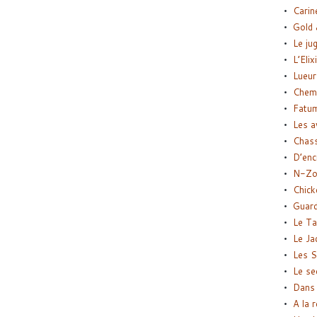
Carin
Gold 
Le ju
L’Elix
Lueur
Chemi
Fatu
Les a
Chas
D’enc
N-Zo
Chick
Guard
Le Ta
Le Ja
Les S
Le se
Dans 
A la 