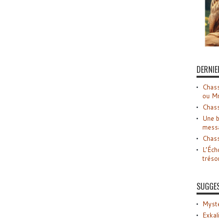
DERNIE
Chass
ou M
Chass
Une b
mess
Chass
L’Éch
tréso
SUGGE
Myste
Exkal