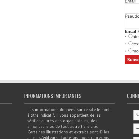
Email
Pseud
Email 
htm
tex
mob
INFORMATIONS IMPORTANTES
CONN
Les informations données sur ce site le sont
à titre indicatif. Il vous appartient de les
vérifier auprès des organisateurs, des
annonceurs ou de tout autre tiers cité.
Certaines illustrations et extraits sont © les
auteurs/éditeurs. Toutefois, nous retirerons