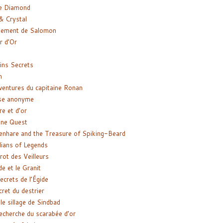
e Diamond
& Crystal
gement de Salomon
ir d’Or
ns Secrets
m
ventures du capitaine Ronan
se anonyme
re et d’or
ne Quest
enhare and the Treasure of Spiking-Beard
ians of Legends
rot des Veilleurs
de et le Granit
ecrets de l’Égide
cret du destrier
le sillage de Sindbad
recherche du scarabée d’or