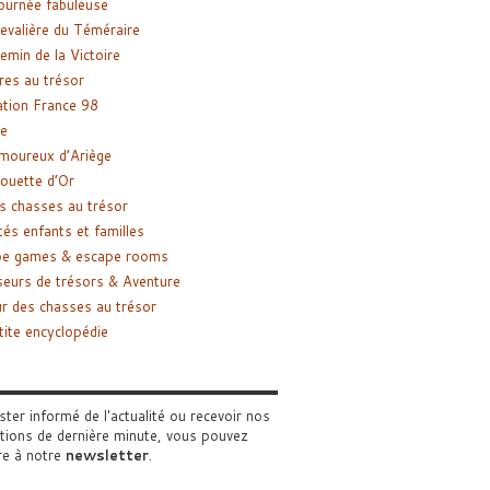
ournée fabuleuse
evalière du Téméraire
emin de la Victoire
res au trésor
tion France 98
e
moureux d’Ariège
ouette d’Or
s chasses au trésor
tés enfants et familles
pe games & escape rooms
eurs de trésors & Aventure
r des chasses au trésor
tite encyclopédie
ster informé de l'actualité ou recevoir nos
tions de dernière minute, vous pouvez
re à notre
newsletter
.