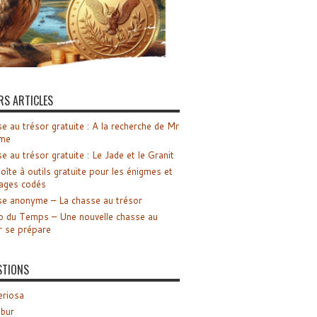
RS ARTICLES
e au trésor gratuite : A la recherche de Mr
me
e au trésor gratuite : Le Jade et le Granit
oîte à outils gratuite pour les énigmes et
ages codés
e anonyme – La chasse au trésor
o du Temps – Une nouvelle chasse au
r se prépare
STIONS
riosa
ibur