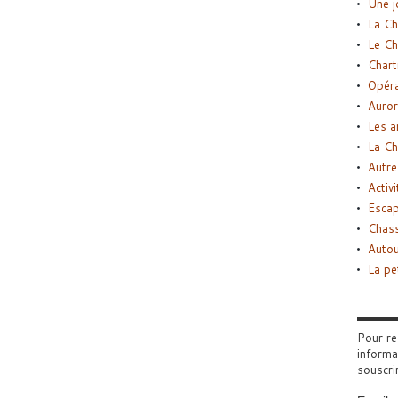
Une j
La Ch
Le Ch
Chart
Opéra
Auror
Les a
La Ch
Autre
Activi
Esca
Chass
Autou
La pe
Pour re
informa
souscri