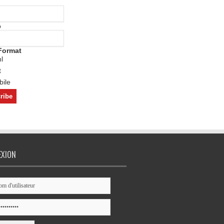
o
Format
l
t
ile
EXION