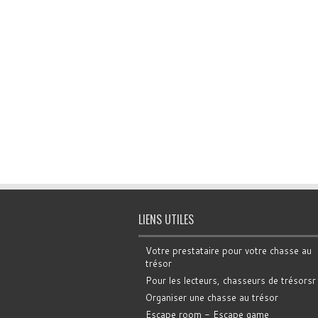
LIENS UTILES
Votre prestataire pour votre chasse au
trésor
Pour les lecteurs, chasseurs de trésorsr
Organiser une chasse au trésor
Escape room - Escape game