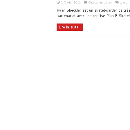
1 février 2011
Chasses au trésor
Laisser
Ryan Sheckler est un skateboarder de très 
partenariat avec l'entreprise Plan B Skate
Lire la suite...