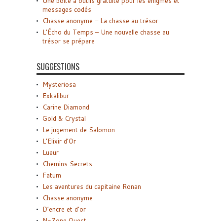
Une boîte à outils gratuite pour les énigmes et
messages codés
Chasse anonyme – La chasse au trésor
L’Écho du Temps – Une nouvelle chasse au
trésor se prépare
SUGGESTIONS
Mysteriosa
Exkalibur
Carine Diamond
Gold & Crystal
Le jugement de Salomon
L’Elixir d’Or
Lueur
Chemins Secrets
Fatum
Les aventures du capitaine Ronan
Chasse anonyme
D’encre et d’or
N-Zone Quest