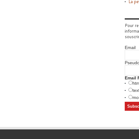
La pe
Pour re
informa
souscri
Email
Pseud
Email 
htm
tex
mob