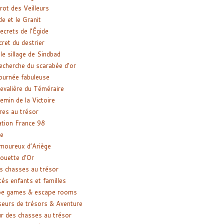
rot des Veilleurs
de et le Granit
ecrets de l’Égide
cret du destrier
le sillage de Sindbad
recherche du scarabée d’or
ournée fabuleuse
evalière du Téméraire
emin de la Victoire
res au trésor
tion France 98
e
moureux d’Ariège
ouette d’Or
s chasses au trésor
tés enfants et familles
pe games & escape rooms
eurs de trésors & Aventure
r des chasses au trésor