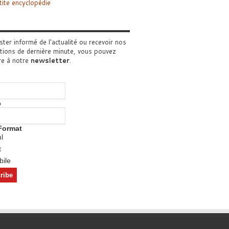
tite encyclopédie
ster informé de l'actualité ou recevoir nos
tions de dernière minute, vous pouvez
re à notre
newsletter
.
o
Format
l
t
ile