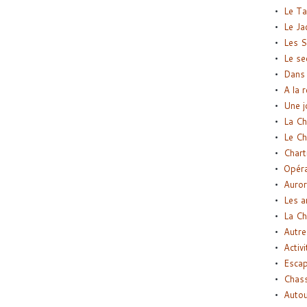
Le Ta
Le Ja
Les S
Le se
Dans 
A la 
Une j
La Ch
Le Ch
Chart
Opéra
Auror
Les a
La Ch
Autre
Activi
Esca
Chass
Autou