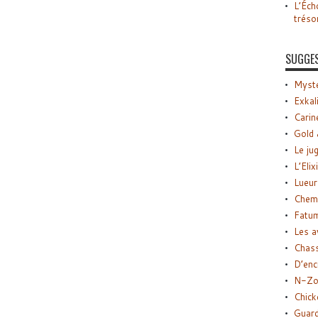
L’Éch
tréso
SUGGE
Myste
Exkal
Carin
Gold 
Le ju
L’Elix
Lueur
Chemi
Fatu
Les a
Chas
D’enc
N-Zo
Chick
Guard