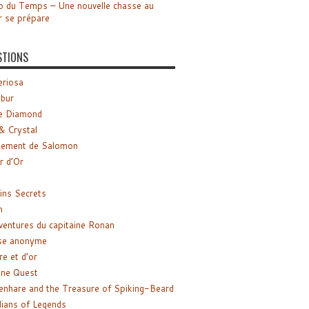
o du Temps – Une nouvelle chasse au
r se prépare
STIONS
riosa
ibur
e Diamond
& Crystal
gement de Salomon
ir d’Or
ns Secrets
m
ventures du capitaine Ronan
se anonyme
re et d’or
ne Quest
enhare and the Treasure of Spiking-Beard
ians of Legends