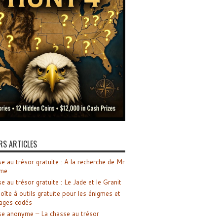
RS ARTICLES
e au trésor gratuite : A la recherche de Mr
me
e au trésor gratuite : Le Jade et le Granit
oîte à outils gratuite pour les énigmes et
ages codés
e anonyme – La chasse au trésor