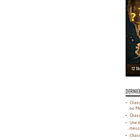
DERNIE
Chass
ou M
Chass
Une b
mess
Chass