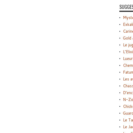
SUGGE
Myste
Exkal
Carin
Gold 
Le ju
L’Elix
Lueur
Chemi
Fatu
Les a
Chas
D’enc
N-Zo
Chick
Guard
Le Ta
Le Ja