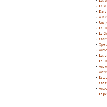
Les S
Le se
Dans 
A la 
Une j
La Ch
Le Ch
Chart
Opéra
Auror
Les a
La Ch
Autre
Activi
Esca
Chass
Autou
La pe