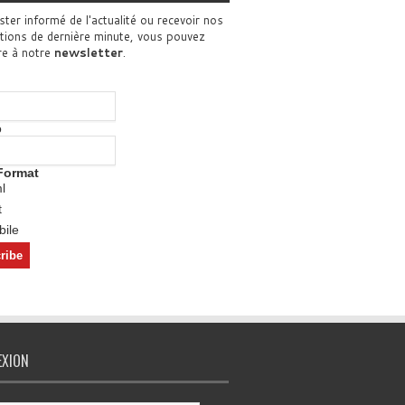
ster informé de l'actualité ou recevoir nos
tions de dernière minute, vous pouvez
re à notre
newsletter
.
o
Format
l
t
ile
EXION