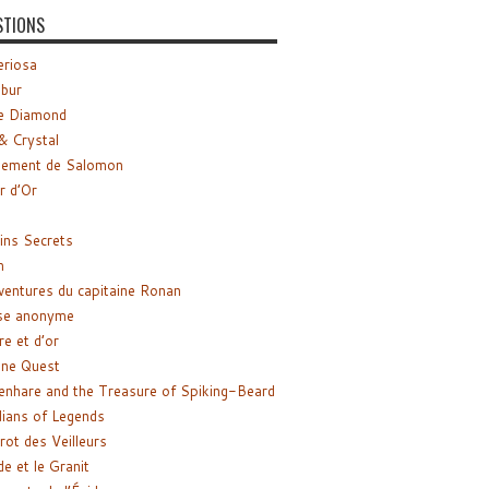
STIONS
riosa
ibur
e Diamond
& Crystal
gement de Salomon
ir d’Or
ns Secrets
m
ventures du capitaine Ronan
se anonyme
re et d’or
ne Quest
enhare and the Treasure of Spiking-Beard
ians of Legends
rot des Veilleurs
de et le Granit