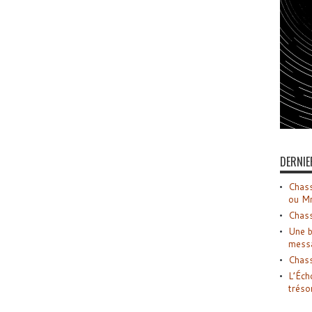
DERNIE
Chass
ou M
Chass
Une b
mess
Chass
L’Éch
tréso