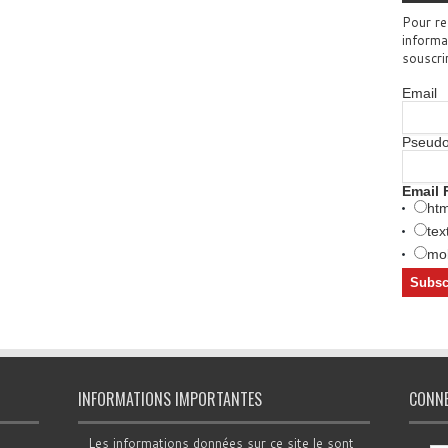
Pour re
informa
souscri
Email
Pseud
Email 
htm
tex
mob
INFORMATIONS IMPORTANTES
CONN
Les informations données sur ce site le sont