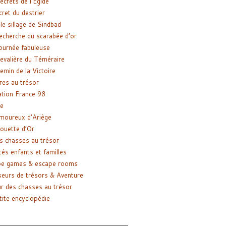
ecrets de l’Égide
cret du destrier
le sillage de Sindbad
recherche du scarabée d’or
ournée fabuleuse
evalière du Téméraire
emin de la Victoire
res au trésor
tion France 98
e
moureux d’Ariège
ouette d’Or
s chasses au trésor
tés enfants et familles
pe games & escape rooms
eurs de trésors & Aventure
r des chasses au trésor
tite encyclopédie