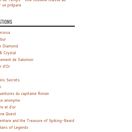
r se prépare
STIONS
riosa
ibur
e Diamond
& Crystal
gement de Salomon
ir d’Or
ns Secrets
m
ventures du capitaine Ronan
se anonyme
re et d’or
ne Quest
enhare and the Treasure of Spiking-Beard
ians of Legends