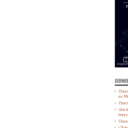
DERNIE
Chass
ou M
Chass
Une b
mess
Chass
L’Éch