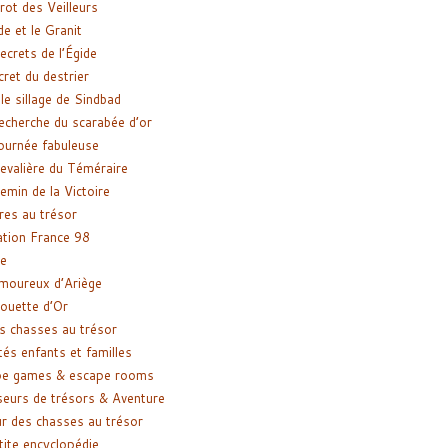
rot des Veilleurs
de et le Granit
ecrets de l’Égide
cret du destrier
le sillage de Sindbad
recherche du scarabée d’or
ournée fabuleuse
evalière du Téméraire
emin de la Victoire
res au trésor
tion France 98
e
moureux d’Ariège
ouette d’Or
s chasses au trésor
tés enfants et familles
pe games & escape rooms
eurs de trésors & Aventure
r des chasses au trésor
tite encyclopédie