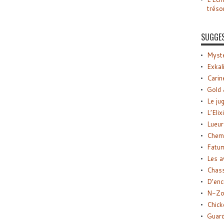
tréso
SUGGE
Myste
Exkal
Carin
Gold 
Le ju
L’Elix
Lueur
Chemi
Fatu
Les a
Chas
D’enc
N-Zo
Chick
Guard