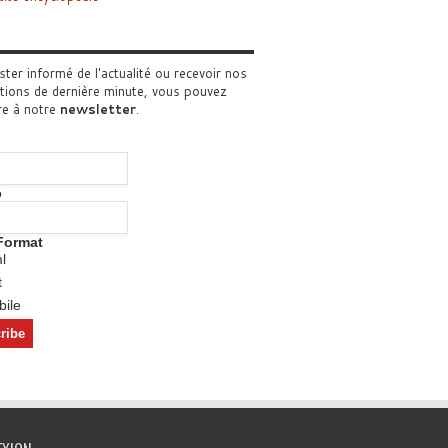
ster informé de l'actualité ou recevoir nos
tions de dernière minute, vous pouvez
re à notre
newsletter
.
o
Format
l
t
ile