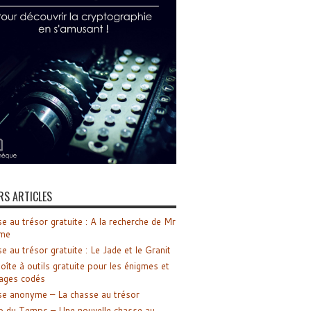
RS ARTICLES
e au trésor gratuite : A la recherche de Mr
me
e au trésor gratuite : Le Jade et le Granit
oîte à outils gratuite pour les énigmes et
ages codés
e anonyme – La chasse au trésor
o du Temps – Une nouvelle chasse au