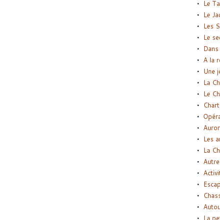
Le Ta
Le Ja
Les S
Le se
Dans 
A la 
Une j
La Ch
Le Ch
Chart
Opéra
Auror
Les a
La Ch
Autre
Activi
Esca
Chass
Autou
La pe