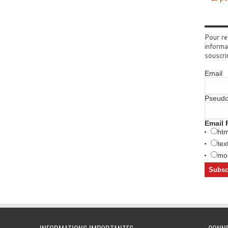
Pour re
informa
souscri
Email
Pseud
Email 
htm
tex
mob