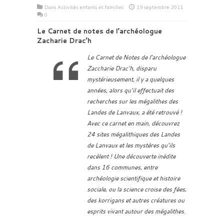
Dans
Activités enfants et familles
19 septembre 2011
0
Le Carnet de notes de l’archéologue
Zacharie Drac’h
Le Carnet de Notes de l’archéologue
Zaccharie Drac’h, disparu
mystérieusement, il y a quelques
années, alors qu’il effectuait des
recherches sur les mégalithes des
Landes de Lanvaux, a été retrouvé !
Avec ce carnet en main, découvrez
24 sites mégalithiques des Landes
de Lanvaux et les mystères qu’ils
recèlent ! Une découverte inédite
dans 16 communes, entre
archéologie scientifique et histoire
sociale, ou la science croise des fées,
des korrigans et autres créatures ou
esprits vivant autour des mégalithes.