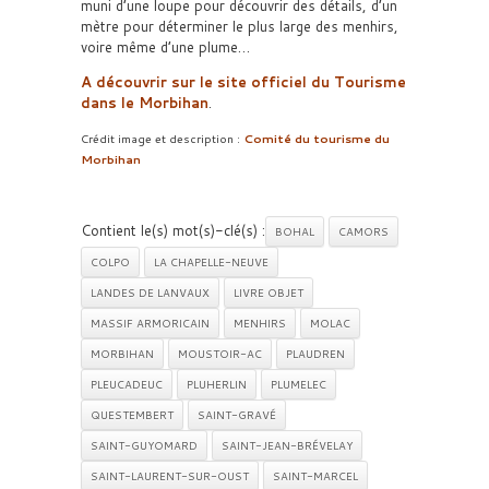
muni d’une loupe pour découvrir des détails, d’un
mètre pour déterminer le plus large des menhirs,
voire même d’une plume…
A découvrir sur le site officiel du
Tourisme
dans le Morbihan
.
Crédit image et description :
Comité du tourisme du
Morbihan
Contient le(s) mot(s)-clé(s) :
BOHAL
CAMORS
COLPO
LA CHAPELLE-NEUVE
LANDES DE LANVAUX
LIVRE OBJET
MASSIF ARMORICAIN
MENHIRS
MOLAC
MORBIHAN
MOUSTOIR-AC
PLAUDREN
PLEUCADEUC
PLUHERLIN
PLUMELEC
QUESTEMBERT
SAINT-GRAVÉ
SAINT-GUYOMARD
SAINT-JEAN-BRÉVELAY
SAINT-LAURENT-SUR-OUST
SAINT-MARCEL