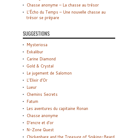
Chasse anonyme – La chasse au trésor
L’Écho du Temps – Une nouvelle chasse au
trésor se prépare
SUGGESTIONS
Mysteriosa
Exkalibur
Carine Diamond
Gold & Crystal
Le jugement de Salomon
L’Elixir d’Or
Lueur
Chemins Secrets
Fatum
Les aventures du capitaine Ronan
Chasse anonyme
D’encre et d’or
N-Zone Quest
Chickenhare and the Treasure of Spiking-Beard