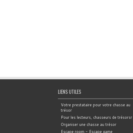
LIENS UTILES
Votre prestataire pour votre chasse au
trésor
Pour les lecteurs, chasseurs de trésorsr
Organiser une chasse au trésor
Escape room - Escape game