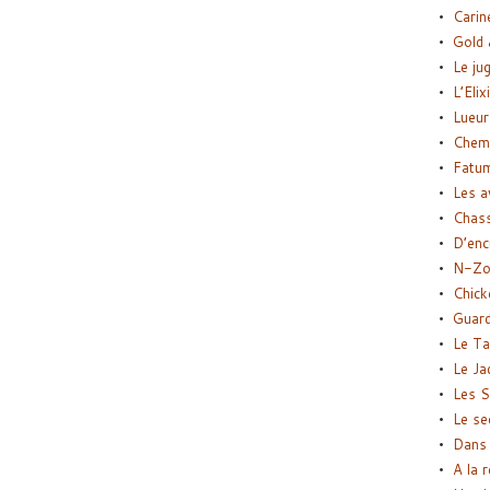
Carin
Gold 
Le ju
L’Elix
Lueur
Chemi
Fatu
Les a
Chas
D’enc
N-Zo
Chick
Guard
Le Ta
Le Ja
Les S
Le se
Dans 
A la 