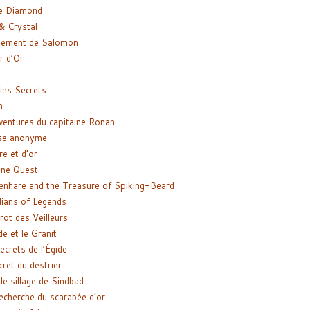
e Diamond
& Crystal
gement de Salomon
ir d’Or
ns Secrets
m
ventures du capitaine Ronan
se anonyme
re et d’or
ne Quest
enhare and the Treasure of Spiking-Beard
ians of Legends
rot des Veilleurs
de et le Granit
ecrets de l’Égide
cret du destrier
le sillage de Sindbad
recherche du scarabée d’or