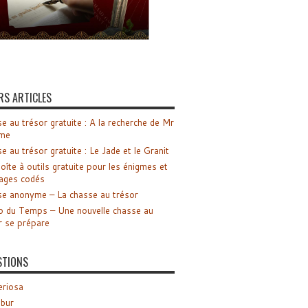
RS ARTICLES
e au trésor gratuite : A la recherche de Mr
me
e au trésor gratuite : Le Jade et le Granit
oîte à outils gratuite pour les énigmes et
ages codés
e anonyme – La chasse au trésor
o du Temps – Une nouvelle chasse au
r se prépare
STIONS
riosa
ibur