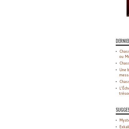
DERNIE
Chass
ou M
Chass
Une b
mess
Chass
L’Éch
tréso
SUGGE
Myste
Exkal