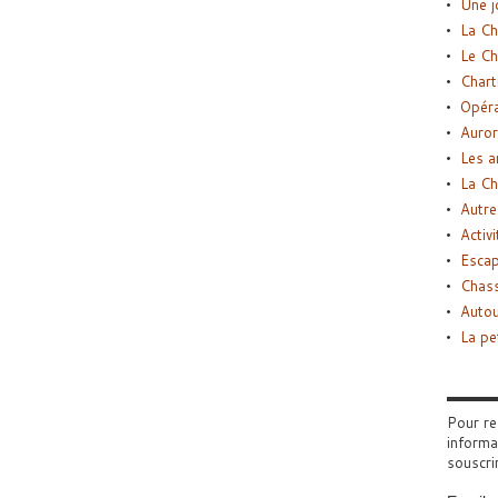
Une j
La Ch
Le Ch
Chart
Opéra
Auror
Les a
La Ch
Autre
Activi
Esca
Chass
Autou
La pe
Pour re
informa
souscri