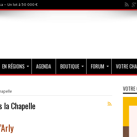
a - Un lot à 50 000 €
EN RÉGIONS
AGENDA
BOUTIQUE
FORUM
VOTRE CHA
VOTRE 
hapelle
s la Chapelle
’Arly