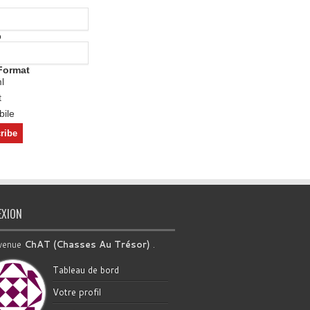
o
Format
l
t
ile
EXION
venue
ChAT (Chasses Au Trésor)
.
Tableau de bord
Votre profil