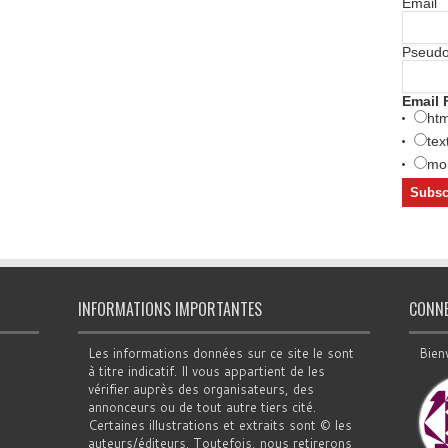
Email
Pseud
Email 
htm
tex
mob
INFORMATIONS IMPORTANTES
CONN
Les informations données sur ce site le sont
Bien
à titre indicatif. Il vous appartient de les
vérifier auprès des organisateurs, des
annonceurs ou de tout autre tiers cité.
Certaines illustrations et extraits sont © les
auteurs/éditeurs. Toutefois, nous retirerons