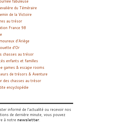
ournée fabuleuse
evalière du Téméraire
emin de la Victoire
res au trésor
tion France 98
e
moureux d’Ariège
ouette d’Or
s chasses au trésor
tés enfants et familles
pe games & escape rooms
eurs de trésors & Aventure
r des chasses au trésor
tite encyclopédie
ster informé de l'actualité ou recevoir nos
tions de dernière minute, vous pouvez
re à notre
newsletter
.