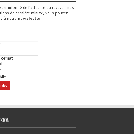
ster informé de l'actualité ou recevoir nos
tions de dernière minute, vous pouvez
re à notre
newsletter
.
o
Format
l
t
ile
EXION