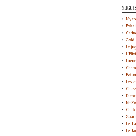
SUGGE
Myste
Exkal
Carin
Gold 
Le ju
L’Elix
Lueur
Chemi
Fatu
Les a
Chas
D’enc
N-Zo
Chick
Guard
Le Ta
Le Ja