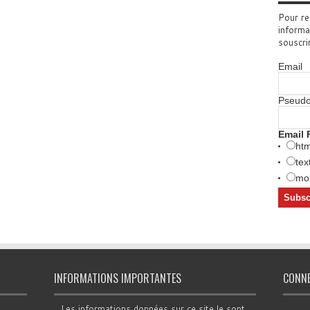
Pour re
informa
souscri
Email
Pseud
Email 
htm
tex
mob
INFORMATIONS IMPORTANTES
CONN
Les informations données sur ce site le sont