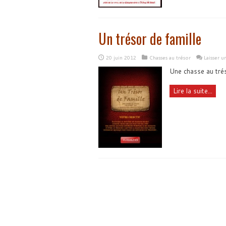
Un trésor de famille
20 juin 2012
Chasses au trésor
Laisser 
Une chasse au trés
Lire la suite...