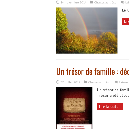
14 novembre 2014
Chasses au trésor
La
Le C
Lir
Un trésor de famille : dé
22 juillet 2012
Chasses au trésor
Laisse
Un trésor de famill
Trésor a été décou
Lire la suite...