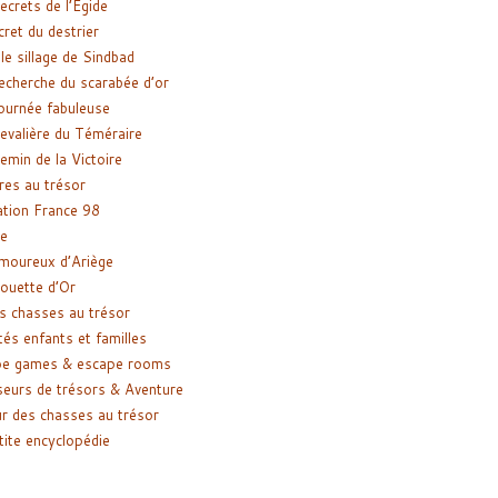
ecrets de l’Égide
cret du destrier
le sillage de Sindbad
recherche du scarabée d’or
ournée fabuleuse
evalière du Téméraire
emin de la Victoire
res au trésor
tion France 98
e
moureux d’Ariège
ouette d’Or
s chasses au trésor
tés enfants et familles
pe games & escape rooms
eurs de trésors & Aventure
r des chasses au trésor
tite encyclopédie