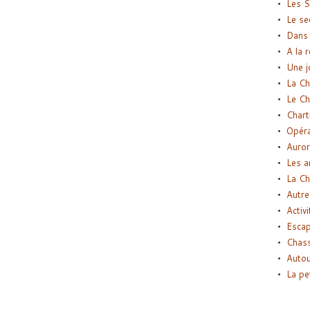
Les S
Le se
Dans 
A la 
Une j
La Ch
Le Ch
Chart
Opéra
Auror
Les a
La Ch
Autre
Activi
Esca
Chass
Autou
La pe