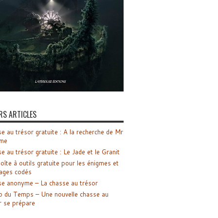
RS ARTICLES
e au trésor gratuite : A la recherche de Mr
me
e au trésor gratuite : Le Jade et le Granit
oîte à outils gratuite pour les énigmes et
ages codés
e anonyme – La chasse au trésor
o du Temps – Une nouvelle chasse au
r se prépare