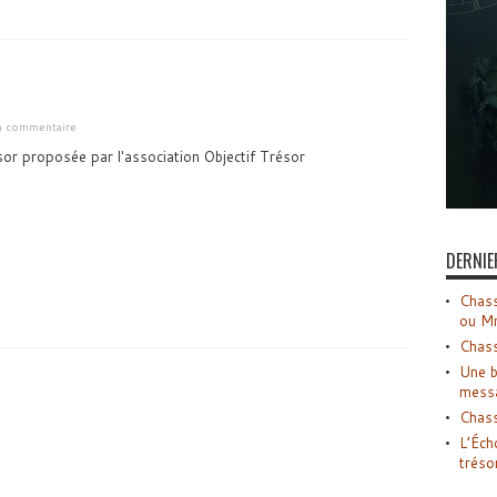
un commentaire
or proposée par l'association Objectif Trésor
DERNIE
Chass
ou M
Chass
Une b
mess
Chass
L’Éch
tréso