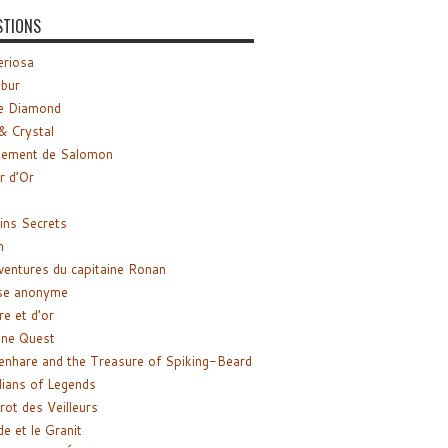
STIONS
riosa
ibur
e Diamond
& Crystal
gement de Salomon
ir d’Or
ns Secrets
m
ventures du capitaine Ronan
se anonyme
re et d’or
ne Quest
enhare and the Treasure of Spiking-Beard
ians of Legends
rot des Veilleurs
de et le Granit