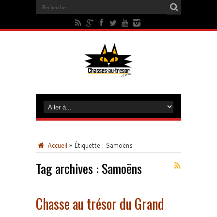
Accueil
»
Étiquette :
Samoëns
Tag archives :
Samoëns
Chasse au trésor du Grand