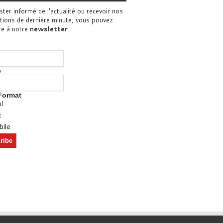
ster informé de l'actualité ou recevoir nos
tions de dernière minute, vous pouvez
re à notre
newsletter
.
o
Format
l
t
ile