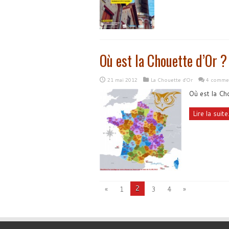
Où est la Chouette d’Or ?
21 mai 2012
La Chouette d'Or
4 commen
Où est la Ch
Lire la suite.
2
«
1
3
4
»