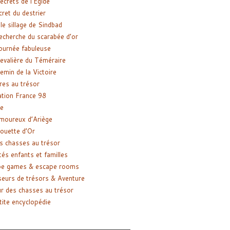
ecrets de l’Égide
cret du destrier
le sillage de Sindbad
recherche du scarabée d’or
ournée fabuleuse
evalière du Téméraire
emin de la Victoire
res au trésor
tion France 98
e
moureux d’Ariège
ouette d’Or
s chasses au trésor
tés enfants et familles
pe games & escape rooms
eurs de trésors & Aventure
r des chasses au trésor
tite encyclopédie