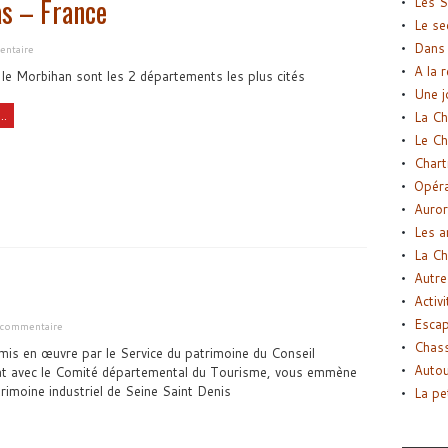
s – France
Les S
Le se
Dans 
entaire
A la 
 le Morbihan sont les 2 départements les plus cités
Une j
..
La Ch
Le Ch
Chart
Opéra
Auror
Les a
La Ch
Autre
Activi
Esca
n commentaire
Chass
is en œuvre par le Service du patrimoine du Conseil
Autou
iat avec le Comité départemental du Tourisme, vous emmène
rimoine industriel de Seine Saint Denis
La pe