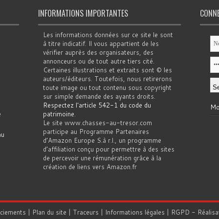
INFORMATIONS IMPORTANTES
CONN
Les informations données sur ce site le sont
à titre indicatif. Il vous appartient de les
vérifier auprès des organisateurs, des
annonceurs ou de tout autre tiers cité.
Certaines illustrations et extraits sont © les
auteurs/éditeurs. Toutefois, nous retirerons
toute image ou tout contenu sous copyright
sur simple demande des ayants droits.
Respectez l'article 542-1 du code du
Mo
e
patrimoine
.
Le site www.chasses-au-tresor.com
participe au Programme Partenaires
au
d’Amazon Europe S.à r.l., un programme
d’affiliation conçu pour permettre à des sites
de percevoir une rémunération grâce à la
création de liens vers Amazon.fr
rciements
|
Plan du site
|
Traceurs
|
Informations légales
|
RGPD
- Réalisa