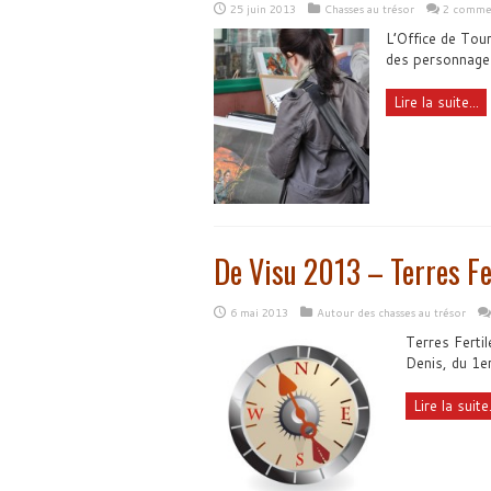
25 juin 2013
Chasses au trésor
2 commen
L’Office de Tou
des personnage
Lire la suite...
De Visu 2013 – Terres Fe
6 mai 2013
Autour des chasses au trésor
Terres Fertil
Denis, du 1e
Lire la suite.