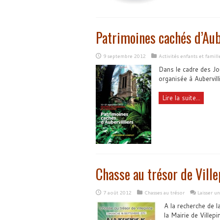
Patrimoines cachés d’Aub
9 septembre 2012
Activités enfants et famill
Dans le cadre des Jo
organisée à Aubervil
Lire la suite...
Chasse au trésor de Ville
7 août 2012
Chasses au trésor
Laisser u
A la recherche de 
la Mairie de Villep