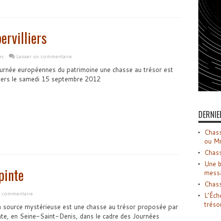
ervilliers
es
Laisser un commentaire
urnée européennes du patrimoine une chasse au trésor est
liers le samedi 15 septembre 2012
DERNIE
Chass
ou M
Chass
Une b
pinte
mess
Chass
n commentaire
L’Éch
tréso
la source mystérieuse est une chasse au trésor proposée par
inte, en Seine-Saint-Denis, dans le cadre des Journées