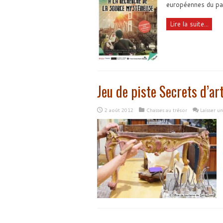
européennes du pa
Lire la suite...
Jeu de piste Secrets d’ar
2 août 2012
Chasses au trésor
Laisser u