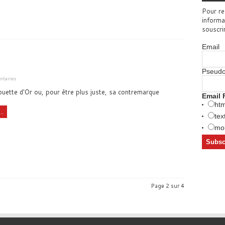
Pour re
informa
souscri
Email
Pseud
taires
ouette d'Or ou, pour être plus juste, sa contremarque
Email 
htm
..
tex
mob
Page 2 sur 4