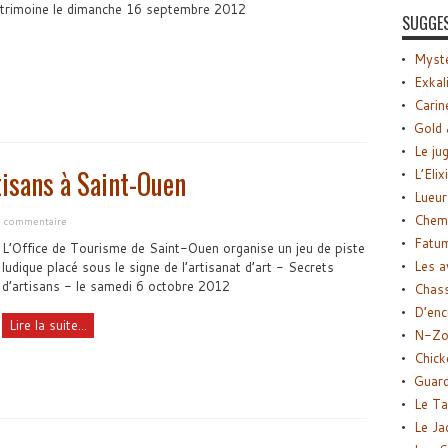
trimoine le dimanche 16 septembre 2012
SUGGE
Myste
Exkal
Carin
Gold 
Le ju
tisans à Saint-Ouen
L’Elix
Lueur
Chemi
n commentaire
Fatu
L’Office de Tourisme de Saint-Ouen organise un jeu de piste
Les a
ludique placé sous le signe de l’artisanat d’art - Secrets
d’artisans - le samedi 6 octobre 2012
Chas
D’enc
Lire la suite...
N-Zo
Chick
Guard
Le Ta
Le Ja