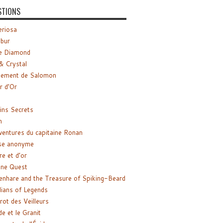
STIONS
riosa
ibur
e Diamond
& Crystal
gement de Salomon
ir d’Or
ns Secrets
m
ventures du capitaine Ronan
se anonyme
re et d’or
ne Quest
enhare and the Treasure of Spiking-Beard
ians of Legends
rot des Veilleurs
de et le Granit