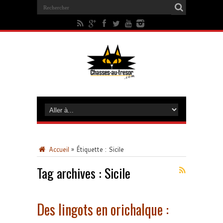
Accueil
»
Étiquette :
Sicile
Tag archives :
Sicile
Des lingots en orichalque :