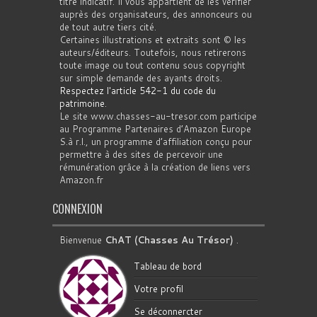
titre indicatif. Il vous appartient de les vérifier
auprès des organisateurs, des annonceurs ou
de tout autre tiers cité.
Certaines illustrations et extraits sont © les
auteurs/éditeurs. Toutefois, nous retirerons
toute image ou tout contenu sous copyright
sur simple demande des ayants droits.
Respectez l'article 542-1 du code du
patrimoine
.
Le site www.chasses-au-tresor.com participe
au Programme Partenaires d’Amazon Europe
S.à r.l., un programme d’affiliation conçu pour
permettre à des sites de percevoir une
rémunération grâce à la création de liens vers
Amazon.fr
CONNEXION
Bienvenue
ChAT (Chasses Au Trésor)
.
Tableau de bord
Votre profil
Se déconnercter