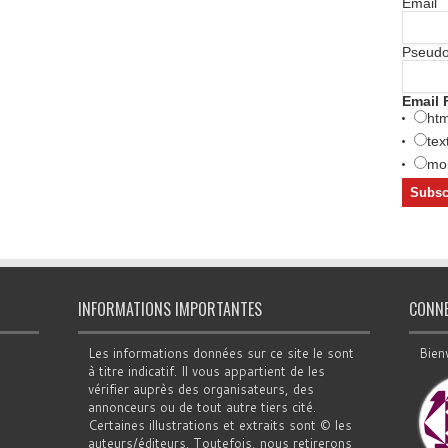
Email
Pseud
Email 
htm
tex
mob
INFORMATIONS IMPORTANTES
CONN
Les informations données sur ce site le sont
Bien
à titre indicatif. Il vous appartient de les
vérifier auprès des organisateurs, des
annonceurs ou de tout autre tiers cité.
Certaines illustrations et extraits sont © les
auteurs/éditeurs. Toutefois, nous retirerons