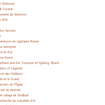
e Diamond
& Crystal
gement de Salomon
ir d’Or
ns Secrets
m
ventures du capitaine Ronan
se anonyme
re et d’or
ne Quest
enhare and the Treasure of Spiking-Beard
ians of Legends
rot des Veilleurs
de et le Granit
ecrets de l’Égide
cret du destrier
le sillage de Sindbad
recherche du scarabée d’or