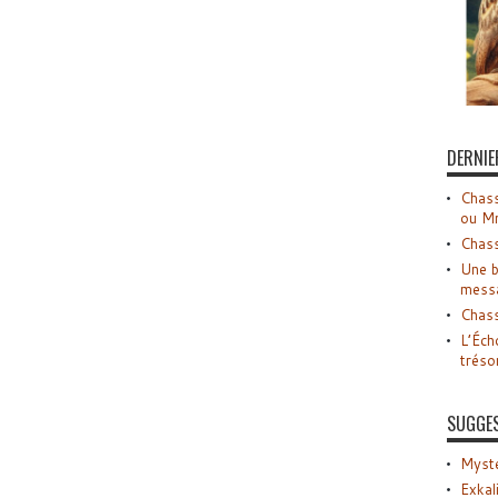
DERNIE
Chass
ou M
Chass
Une b
mess
Chass
L’Éch
tréso
SUGGE
Myste
Exkal