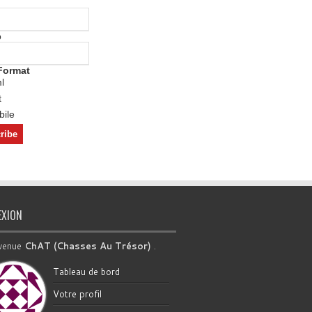
o
Format
l
t
ile
EXION
venue
ChAT (Chasses Au Trésor)
.
Tableau de bord
Votre profil