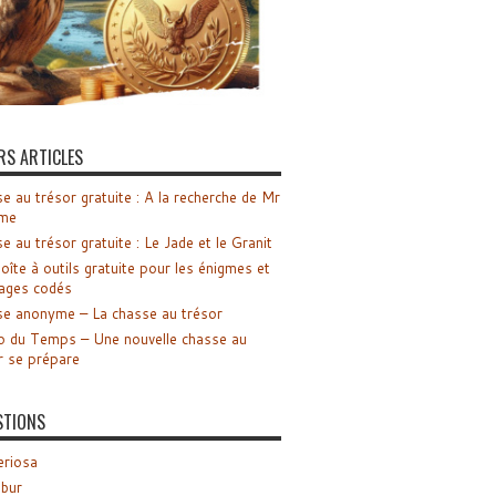
RS ARTICLES
e au trésor gratuite : A la recherche de Mr
me
e au trésor gratuite : Le Jade et le Granit
oîte à outils gratuite pour les énigmes et
ages codés
e anonyme – La chasse au trésor
o du Temps – Une nouvelle chasse au
r se prépare
STIONS
riosa
ibur