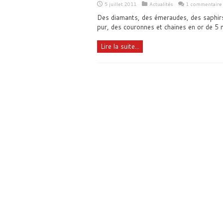
5 juillet 2011
Actualités
1 commentaire
Des diamants, des émeraudes, des saphirs,
pur, des couronnes et chaines en or de 5 
Lire la suite...