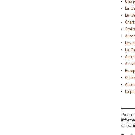
Une j
La Ch
Le Ch
Chart
Opéra
Auror
Les a
La Ch
Autre
Activi
Esca
Chass
Autou
La pe
Pour re
informa
souscri