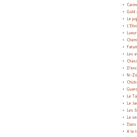
Carin
Gold 
Le ju
L’Elix
Lueur
Chemi
Fatu
Les a
Chas
D’enc
N-Zo
Chick
Guard
Le Ta
Le Ja
Les S
Le se
Dans 
A la 