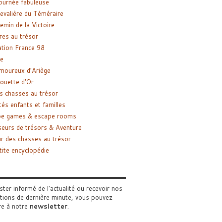
ournée fabuleuse
evalière du Téméraire
emin de la Victoire
res au trésor
tion France 98
e
moureux d’Ariège
ouette d’Or
s chasses au trésor
tés enfants et familles
pe games & escape rooms
eurs de trésors & Aventure
r des chasses au trésor
tite encyclopédie
ster informé de l'actualité ou recevoir nos
tions de dernière minute, vous pouvez
re à notre
newsletter
.