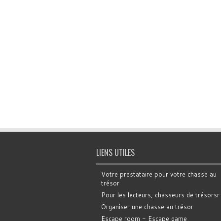
LIENS UTILES
Votre prestataire pour votre chasse au
trésor
Pour les lecteurs, chasseurs de trésorsr
Organiser une chasse au trésor
Escape room - Escape game