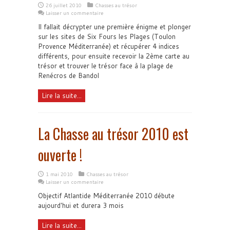
26 juillet 2010
Chasses au trésor
Laisser un commentaire
Il fallait décrypter une première énigme et plonger
sur les sites de Six Fours les Plages (Toulon
Provence Méditerranée) et récupérer 4 indices
différents, pour ensuite recevoir la 2ème carte au
trésor et trouver le trésor face à la plage de
Renécros de Bandol
Lire la suite...
La Chasse au trésor 2010 est
ouverte !
1 mai 2010
Chasses au trésor
Laisser un commentaire
Objectif Atlantide Méditerranée 2010 débute
aujourd'hui et durera 3 mois
Lire la suite...