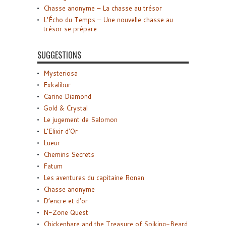
Chasse anonyme – La chasse au trésor
L’Écho du Temps – Une nouvelle chasse au
trésor se prépare
SUGGESTIONS
Mysteriosa
Exkalibur
Carine Diamond
Gold & Crystal
Le jugement de Salomon
L’Elixir d’Or
Lueur
Chemins Secrets
Fatum
Les aventures du capitaine Ronan
Chasse anonyme
D’encre et d’or
N-Zone Quest
Chickenhare and the Treasure of Spiking-Beard