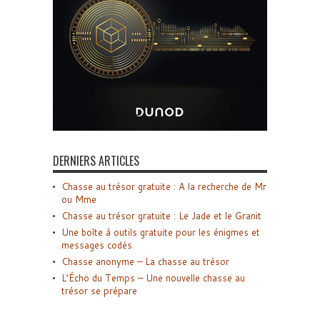
DERNIERS ARTICLES
Chasse au trésor gratuite : A la recherche de Mr
ou Mme
Chasse au trésor gratuite : Le Jade et le Granit
Une boîte à outils gratuite pour les énigmes et
messages codés
Chasse anonyme – La chasse au trésor
L’Écho du Temps – Une nouvelle chasse au
trésor se prépare