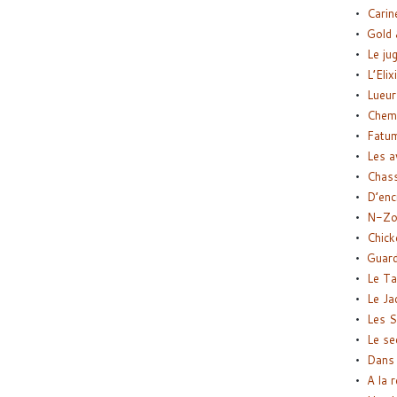
Carin
Gold 
Le ju
L’Elix
Lueur
Chemi
Fatu
Les a
Chas
D’enc
N-Zo
Chick
Guard
Le Ta
Le Ja
Les S
Le se
Dans 
A la 