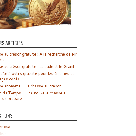
RS ARTICLES
e au trésor gratuite : A la recherche de Mr
me
e au trésor gratuite : Le Jade et le Granit
oîte à outils gratuite pour les énigmes et
ages codés
e anonyme – La chasse au trésor
o du Temps – Une nouvelle chasse au
r se prépare
STIONS
riosa
ibur