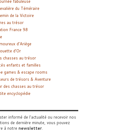
ournée fabuleuse
evalière du Téméraire
emin de la Victoire
res au trésor
tion France 98
e
moureux d’Ariège
ouette d’Or
s chasses au trésor
tés enfants et familles
pe games & escape rooms
eurs de trésors & Aventure
r des chasses au trésor
tite encyclopédie
ster informé de l'actualité ou recevoir nos
tions de dernière minute, vous pouvez
re à notre
newsletter
.