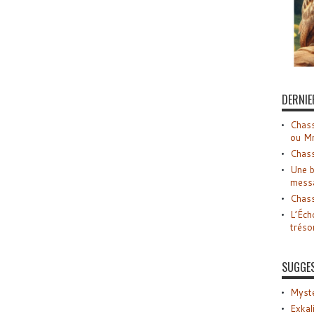
DERNIE
Chass
ou M
Chass
Une b
mess
Chass
L’Éch
tréso
SUGGE
Myste
Exkal