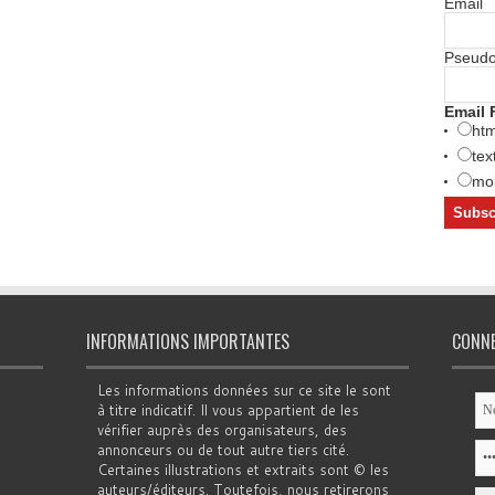
Email
Pseud
Email 
htm
tex
mob
INFORMATIONS IMPORTANTES
CONN
Les informations données sur ce site le sont
à titre indicatif. Il vous appartient de les
vérifier auprès des organisateurs, des
annonceurs ou de tout autre tiers cité.
Certaines illustrations et extraits sont © les
auteurs/éditeurs. Toutefois, nous retirerons