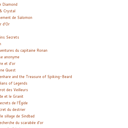
e Diamond
& Crystal
gement de Salomon
ir d’Or
ns Secrets
m
ventures du capitaine Ronan
se anonyme
re et d’or
ne Quest
enhare and the Treasure of Spiking-Beard
ians of Legends
rot des Veilleurs
de et le Granit
ecrets de l’Égide
cret du destrier
le sillage de Sindbad
recherche du scarabée d’or