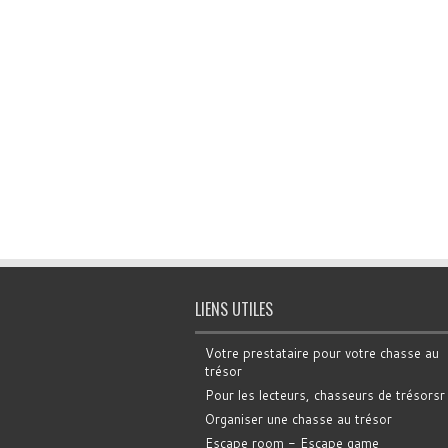
LIENS UTILES
Votre prestataire pour votre chasse au
trésor
Pour les lecteurs, chasseurs de trésorsr
Organiser une chasse au trésor
Escape room - Escape game