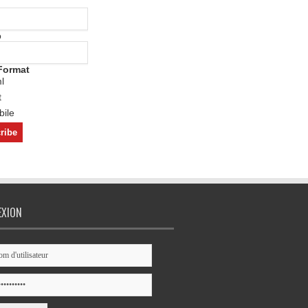
o
Format
l
t
ile
EXION