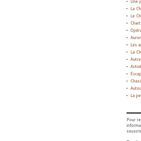
Une j
La Ch
Le Ch
Chart
Opéra
Auror
Les a
La Ch
Autre
Activi
Esca
Chass
Autou
La pe
Pour re
informa
souscri