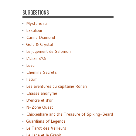
SUGGESTIONS
Mysteriosa
Exkalibur
Carine Diamond
Gold & Crystal
Le jugement de Salomon
L’Elixir d’Or
Lueur
Chemins Secrets
Fatum
Les aventures du capitaine Ronan
Chasse anonyme
D’encre et d’or
N-Zone Quest
Chickenhare and the Treasure of Spiking-Beard
Guardians of Legends
Le Tarot des Veilleurs
Le Jade et le Granit