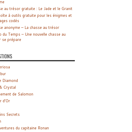
me
e au trésor gratuite : Le Jade et le Granit
oîte à outils gratuite pour les énigmes et
ages codés
e anonyme – La chasse au trésor
o du Temps – Une nouvelle chasse au
r se prépare
STIONS
riosa
ibur
e Diamond
& Crystal
gement de Salomon
ir d’Or
ns Secrets
m
ventures du capitaine Ronan