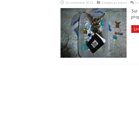
12 novembre 2012
Chasses au trésor
1 
Sur 
pro
Lir