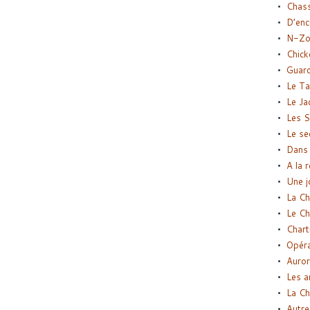
Chas
D’enc
N-Zo
Chick
Guard
Le Ta
Le Ja
Les S
Le se
Dans 
A la 
Une j
La Ch
Le Ch
Chart
Opéra
Auror
Les a
La Ch
Autre