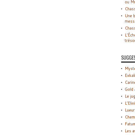
ou M
Chass
Une b
mess
Chass
L’Éch
tréso
SUGGE
Myste
Exkal
Carin
Gold 
Le ju
L’Elix
Lueur
Chemi
Fatu
Les a