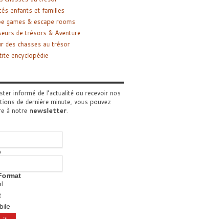
tés enfants et familles
pe games & escape rooms
eurs de trésors & Aventure
r des chasses au trésor
tite encyclopédie
ster informé de l'actualité ou recevoir nos
tions de dernière minute, vous pouvez
re à notre
newsletter
.
o
Format
l
t
ile