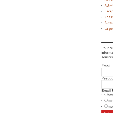
Activi
Esca
Chass
Autou
La pe
Pour re
informa
souscri
Email
Pseud
Email 
htm
tex
mob