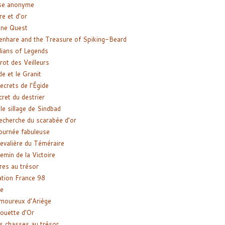
se anonyme
re et d’or
ne Quest
enhare and the Treasure of Spiking-Beard
ians of Legends
rot des Veilleurs
de et le Granit
ecrets de l’Égide
cret du destrier
le sillage de Sindbad
recherche du scarabée d’or
ournée fabuleuse
evalière du Téméraire
emin de la Victoire
res au trésor
tion France 98
e
moureux d’Ariège
ouette d’Or
s chasses au trésor