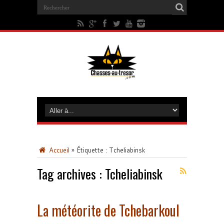
Accueil
»
Étiquette :
Tcheliabinsk
Tag archives :
Tcheliabinsk
La météorite de Tchebarkoul