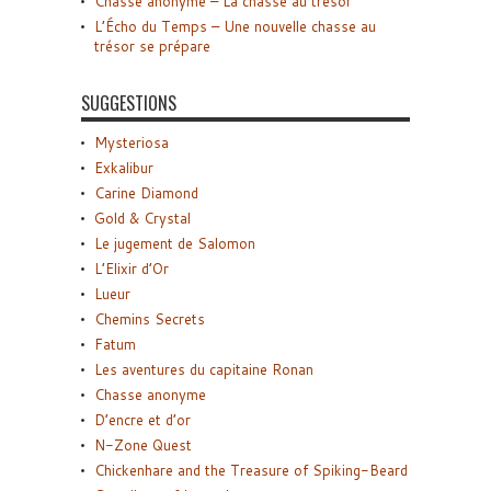
Chasse anonyme – La chasse au trésor
L’Écho du Temps – Une nouvelle chasse au
trésor se prépare
SUGGESTIONS
Mysteriosa
Exkalibur
Carine Diamond
Gold & Crystal
Le jugement de Salomon
L’Elixir d’Or
Lueur
Chemins Secrets
Fatum
Les aventures du capitaine Ronan
Chasse anonyme
D’encre et d’or
N-Zone Quest
Chickenhare and the Treasure of Spiking-Beard