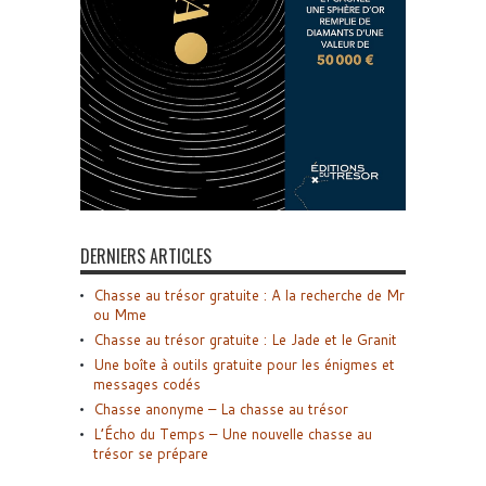
DERNIERS ARTICLES
Chasse au trésor gratuite : A la recherche de Mr
ou Mme
Chasse au trésor gratuite : Le Jade et le Granit
Une boîte à outils gratuite pour les énigmes et
messages codés
Chasse anonyme – La chasse au trésor
L’Écho du Temps – Une nouvelle chasse au
trésor se prépare