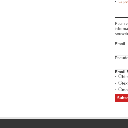
La pe
Pour re
informa
souscri
Email
Pseud
Email 
htm
tex
mob