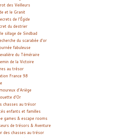
rot des Veilleurs
de et le Granit
ecrets de l’Égide
cret du destrier
le sillage de Sindbad
recherche du scarabée d’or
ournée fabuleuse
evalière du Téméraire
emin de la Victoire
res au trésor
tion France 98
e
moureux d’Ariège
ouette d’Or
s chasses au trésor
tés enfants et familles
pe games & escape rooms
eurs de trésors & Aventure
r des chasses au trésor