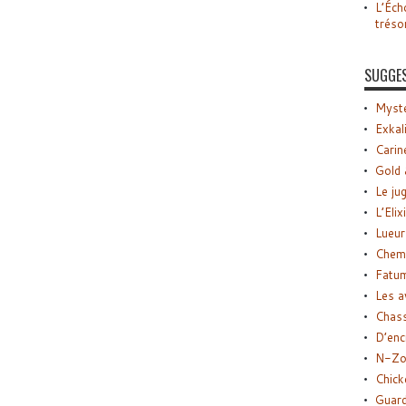
L’Éch
tréso
SUGGE
Myste
Exkal
Carin
Gold 
Le ju
L’Elix
Lueur
Chemi
Fatu
Les a
Chas
D’enc
N-Zo
Chick
Guard