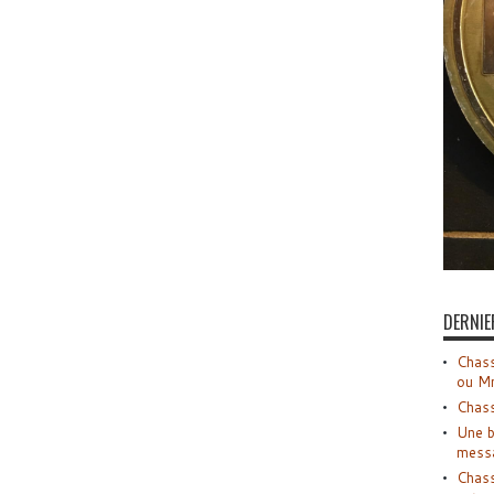
DERNIE
Chass
ou M
Chass
Une b
mess
Chass