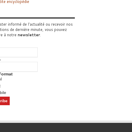
tite encyclopédie
ster informé de l'actualité ou recevoir nos
tions de dernière minute, vous pouvez
re à notre
newsletter
.
o
Format
l
t
ile