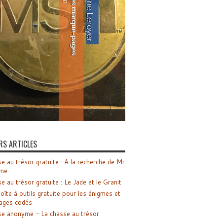
RS ARTICLES
e au trésor gratuite : A la recherche de Mr
me
e au trésor gratuite : Le Jade et le Granit
oîte à outils gratuite pour les énigmes et
ages codés
e anonyme – La chasse au trésor