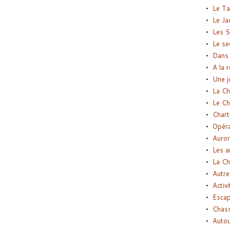
Le Ta
Le Ja
Les S
Le se
Dans 
A la 
Une j
La Ch
Le Ch
Chart
Opéra
Auror
Les a
La Ch
Autre
Activi
Esca
Chass
Autou