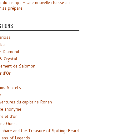
o du Temps – Une nouvelle chasse au
r se prépare
STIONS
riosa
ibur
e Diamond
& Crystal
gement de Salomon
ir d’Or
ns Secrets
m
ventures du capitaine Ronan
se anonyme
re et d’or
ne Quest
enhare and the Treasure of Spiking-Beard
ians of Legends