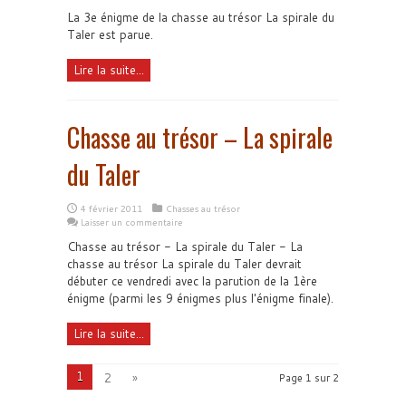
La 3e énigme de la chasse au trésor La spirale du
Taler est parue.
Lire la suite...
Chasse au trésor – La spirale
du Taler
4 février 2011
Chasses au trésor
Laisser un commentaire
Chasse au trésor - La spirale du Taler - La
chasse au trésor La spirale du Taler devrait
débuter ce vendredi avec la parution de la 1ère
énigme (parmi les 9 énigmes plus l'énigme finale).
Lire la suite...
1
2
»
Page 1 sur 2