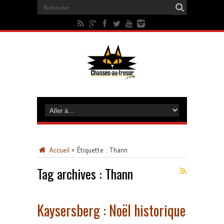
Accueil
»
Étiquette :
Thann
Tag archives :
Thann
Kaysersberg : Noël historique