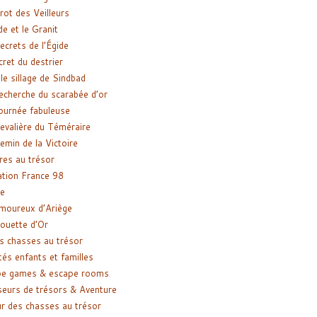
rot des Veilleurs
de et le Granit
ecrets de l’Égide
cret du destrier
le sillage de Sindbad
recherche du scarabée d’or
ournée fabuleuse
evalière du Téméraire
emin de la Victoire
res au trésor
tion France 98
e
moureux d’Ariège
ouette d’Or
s chasses au trésor
tés enfants et familles
pe games & escape rooms
eurs de trésors & Aventure
r des chasses au trésor