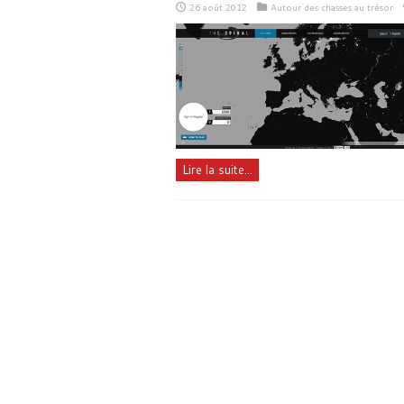
26 août 2012
Autour des chasses au trésor
Lire la suite...