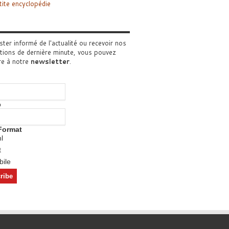
tite encyclopédie
ster informé de l'actualité ou recevoir nos
tions de dernière minute, vous pouvez
re à notre
newsletter
.
o
Format
l
t
ile