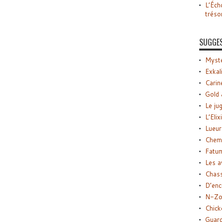
L’Éch
tréso
SUGGE
Myste
Exkal
Carin
Gold 
Le ju
L’Elix
Lueur
Chemi
Fatu
Les a
Chas
D’enc
N-Zo
Chick
Guard