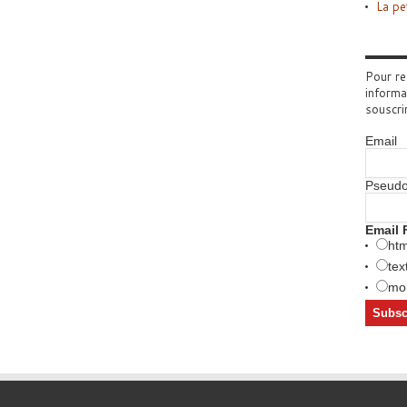
La pe
Pour re
informa
souscri
Email
Pseud
Email 
htm
tex
mob