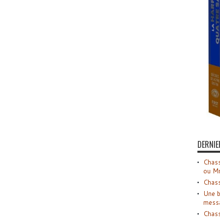
DERNIE
Chass
ou M
Chass
Une b
mess
Chass