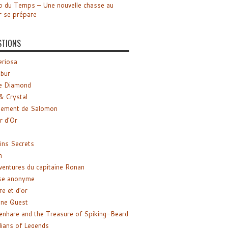
o du Temps – Une nouvelle chasse au
r se prépare
STIONS
riosa
ibur
e Diamond
& Crystal
gement de Salomon
ir d’Or
ns Secrets
m
ventures du capitaine Ronan
se anonyme
re et d’or
ne Quest
enhare and the Treasure of Spiking-Beard
ians of Legends