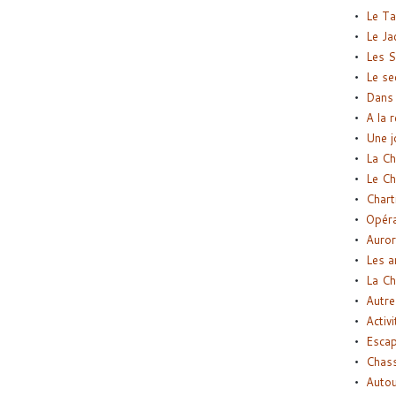
Le Ta
Le Ja
Les S
Le se
Dans 
A la 
Une j
La Ch
Le Ch
Chart
Opéra
Auror
Les a
La Ch
Autre
Activi
Esca
Chass
Autou