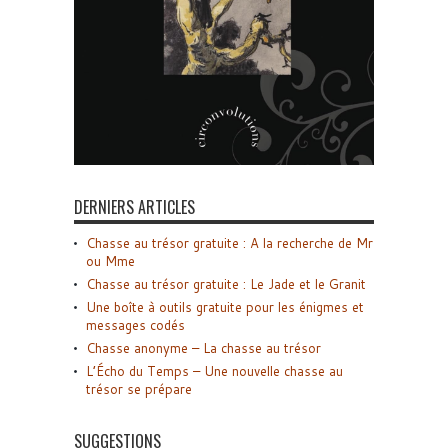
DERNIERS ARTICLES
Chasse au trésor gratuite : A la recherche de Mr
ou Mme
Chasse au trésor gratuite : Le Jade et le Granit
Une boîte à outils gratuite pour les énigmes et
messages codés
Chasse anonyme – La chasse au trésor
L’Écho du Temps – Une nouvelle chasse au
trésor se prépare
SUGGESTIONS