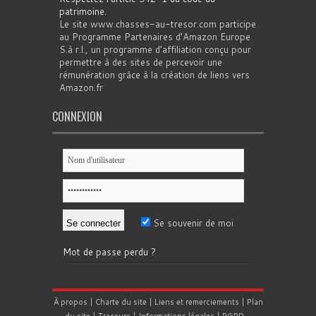
patrimoine
.
Le site www.chasses-au-tresor.com participe
au Programme Partenaires d’Amazon Europe
S.à r.l., un programme d’affiliation conçu pour
permettre à des sites de percevoir une
rémunération grâce à la création de liens vers
Amazon.fr
CONNEXION
Se souvenir de moi
Mot de passe perdu ?
À propos
|
Charte du site
|
Liens et remerciements
|
Plan
du site
|
Traceurs
|
Informations légales
|
RGPD
-