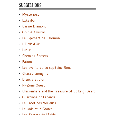
SUGGESTIONS
Mysteriosa
Exkalibur
Carine Diamond
Gold & Crystal
Le jugement de Salomon
L’Elixir d’Or
Lueur
Chemins Secrets
Fatum
Les aventures du capitaine Ronan
Chasse anonyme
D’encre et d’or
N-Zone Quest
Chickenhare and the Treasure of Spiking-Beard
Guardians of Legends
Le Tarot des Veilleurs
Le Jade et le Granit
Les Secrets de l’Égide