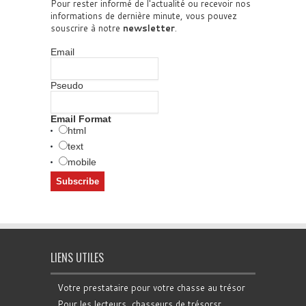
Pour rester informé de l'actualité ou recevoir nos
informations de dernière minute, vous pouvez
souscrire à notre
newsletter
.
Email
Pseudo
Email Format
html
text
mobile
LIENS UTILES
Votre prestataire pour votre chasse au trésor
Pour les lecteurs, chasseurs de trésorsr