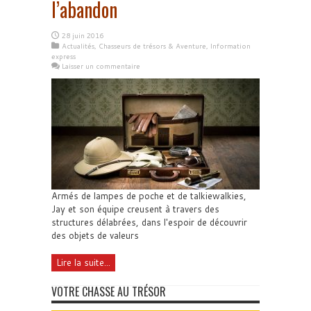
l’abandon
28 juin 2016
Actualités
,
Chasseurs de trésors & Aventure
,
Information
express
Laisser un commentaire
Armés de lampes de poche et de talkiewalkies,
Jay et son équipe creusent à travers des
structures délabrées, dans l'espoir de découvrir
des objets de valeurs
Lire la suite...
VOTRE CHASSE AU TRÉSOR