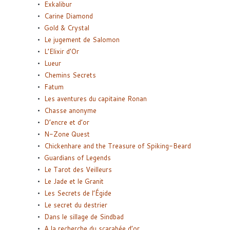
Exkalibur
Carine Diamond
Gold & Crystal
Le jugement de Salomon
L’Elixir d’Or
Lueur
Chemins Secrets
Fatum
Les aventures du capitaine Ronan
Chasse anonyme
D’encre et d’or
N-Zone Quest
Chickenhare and the Treasure of Spiking-Beard
Guardians of Legends
Le Tarot des Veilleurs
Le Jade et le Granit
Les Secrets de l’Égide
Le secret du destrier
Dans le sillage de Sindbad
A la recherche du scarabée d’or