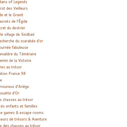
ians of Legends
rot des Veilleurs
de et le Granit
ecrets de l’Égide
cret du destrier
le sillage de Sindbad
recherche du scarabée d’or
ournée fabuleuse
evalière du Téméraire
emin de la Victoire
res au trésor
tion France 98
e
moureux d’Ariège
ouette d’Or
s chasses au trésor
tés enfants et familles
pe games & escape rooms
eurs de trésors & Aventure
r des chasses au trésor