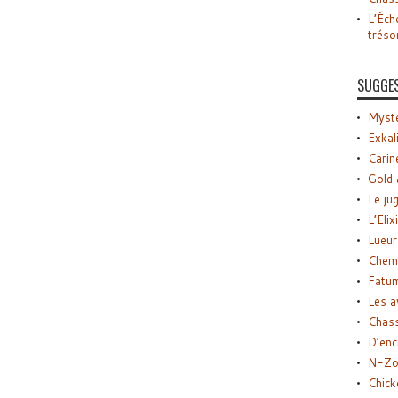
L’Éch
tréso
SUGGE
Myste
Exkal
Carin
Gold 
Le ju
L’Elix
Lueur
Chemi
Fatu
Les a
Chas
D’enc
N-Zo
Chick