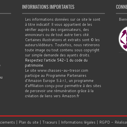
INFORMATIONS IMPORTANTES
CONN
Les informations données sur ce site le sont
Bien
à titre indicatif. Il vous appartient de les
vérifier auprès des organisateurs, des
annonceurs ou de tout autre tiers cité.
Certaines illustrations et extraits sont © les
auteurs/éditeurs. Toutefois, nous retirerons
toute image ou tout contenu sous copyright
sur simple demande des ayants droits.
Respectez l'article 542-1 du code du
e
patrimoine
.
Le site www.chasses-au-tresor.com
participe au Programme Partenaires
au
d’Amazon Europe S.à r.l., un programme
d’affiliation conçu pour permettre à des sites
de percevoir une rémunération grâce à la
création de liens vers Amazon.fr
rciements
|
Plan du site
|
Traceurs
|
Informations légales
|
RGPD
- Réalisa