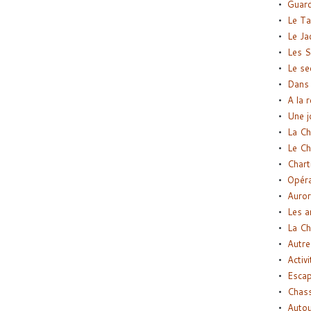
Guard
Le Ta
Le Ja
Les S
Le se
Dans 
A la 
Une j
La Ch
Le Ch
Chart
Opéra
Auror
Les a
La Ch
Autre
Activi
Esca
Chass
Autou