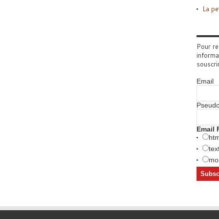
La pe
Pour re
informa
souscri
Email
Pseud
Email 
htm
tex
mob