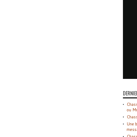
DERNIE
Chass
ou M
Chass
Une b
mess
Chass