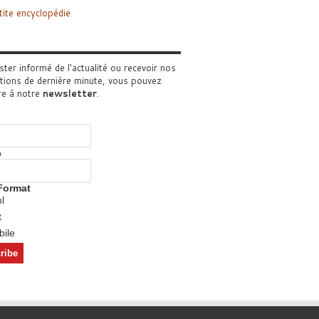
tite encyclopédie
ster informé de l'actualité ou recevoir nos
tions de dernière minute, vous pouvez
re à notre
newsletter
.
o
Format
l
t
ile