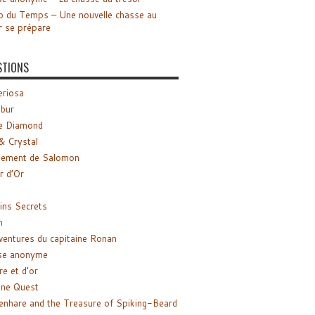
o du Temps – Une nouvelle chasse au
r se prépare
STIONS
riosa
ibur
e Diamond
& Crystal
gement de Salomon
ir d’Or
ns Secrets
m
ventures du capitaine Ronan
se anonyme
re et d’or
ne Quest
enhare and the Treasure of Spiking-Beard