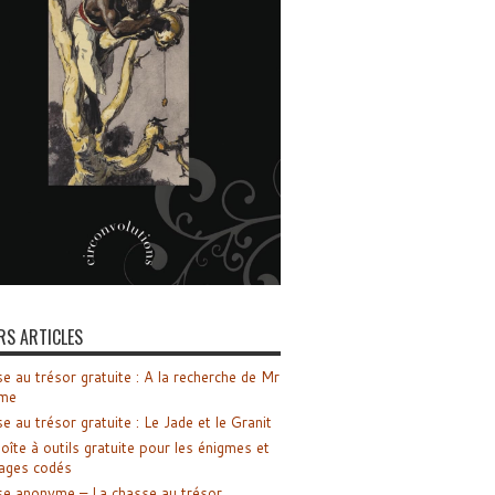
RS ARTICLES
e au trésor gratuite : A la recherche de Mr
me
e au trésor gratuite : Le Jade et le Granit
oîte à outils gratuite pour les énigmes et
ages codés
e anonyme – La chasse au trésor