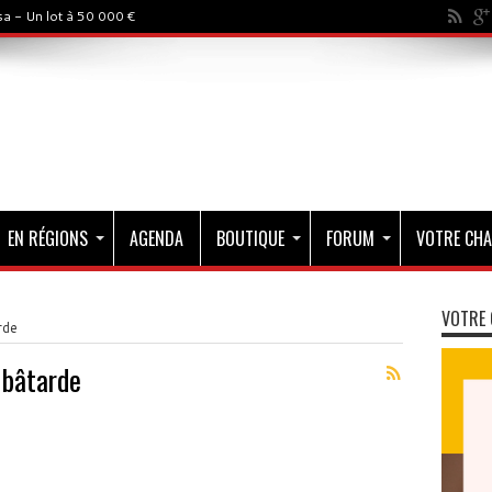
a - Un lot à 50 000 €
EN RÉGIONS
AGENDA
BOUTIQUE
FORUM
VOTRE CHA
VOTRE 
rde
 bâtarde