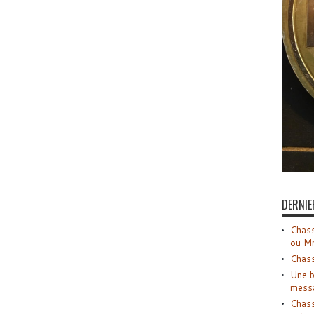
DERNIE
Chass
ou M
Chass
Une b
mess
Chass