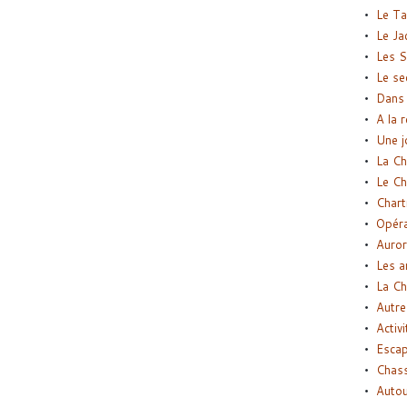
Le Ta
Le Ja
Les S
Le se
Dans 
A la 
Une j
La Ch
Le Ch
Chart
Opéra
Auror
Les a
La Ch
Autre
Activi
Esca
Chass
Autou