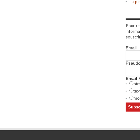
La pe
Pour re
informa
souscri
Email
Pseud
Email 
htm
tex
mob