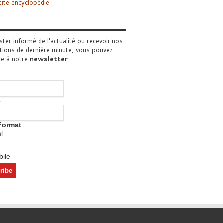
tite encyclopédie
ster informé de l'actualité ou recevoir nos
tions de dernière minute, vous pouvez
re à notre
newsletter
.
o
Format
l
t
ile