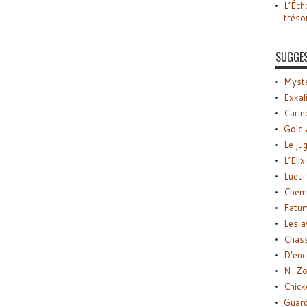
L’Éch
tréso
SUGGE
Myste
Exkal
Carin
Gold 
Le ju
L’Elix
Lueur
Chemi
Fatu
Les a
Chas
D’enc
N-Zo
Chick
Guard