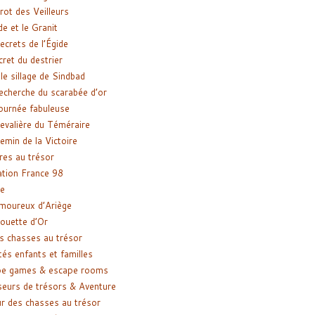
rot des Veilleurs
de et le Granit
ecrets de l’Égide
cret du destrier
le sillage de Sindbad
recherche du scarabée d’or
ournée fabuleuse
evalière du Téméraire
emin de la Victoire
res au trésor
tion France 98
e
moureux d’Ariège
ouette d’Or
s chasses au trésor
tés enfants et familles
pe games & escape rooms
eurs de trésors & Aventure
r des chasses au trésor