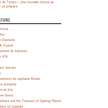
o du Temps – Une nouvelle chasse au
r se prépare
STIONS
riosa
ibur
e Diamond
& Crystal
gement de Salomon
ir d’Or
ns Secrets
m
ventures du capitaine Ronan
se anonyme
re et d’or
ne Quest
enhare and the Treasure of Spiking-Beard
ians of Legends