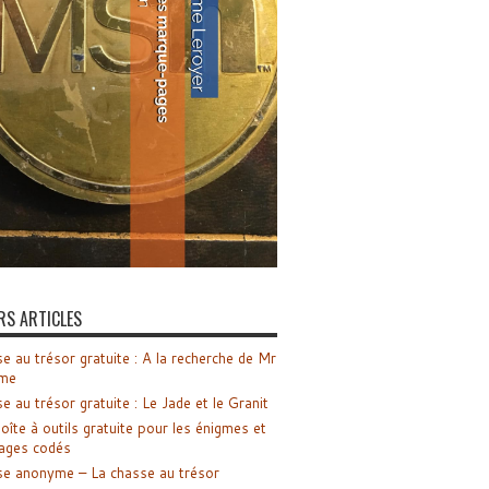
RS ARTICLES
e au trésor gratuite : A la recherche de Mr
me
e au trésor gratuite : Le Jade et le Granit
oîte à outils gratuite pour les énigmes et
ages codés
e anonyme – La chasse au trésor