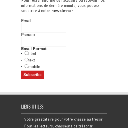
Pour rester informé de l'actualité ou recevoir nos
informations de dernière minute, vous pouvez
souscrire à notre
newsletter
.
Email
Pseudo
Email Format
html
text
mobile
LIENS UTILES
Votre prestataire pour votre chasse au trésor
Pour les lecteurs, chasseurs de trésorsr