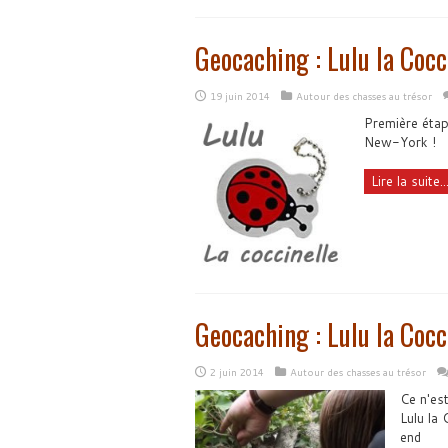
Geocaching : Lulu la Cocc
19 juin 2014
Autour des chasses au trésor
Première étape
New-York !
Lire la suite..
Geocaching : Lulu la Cocc
2 juin 2014
Autour des chasses au trésor
Ce n'es
Lulu la 
end