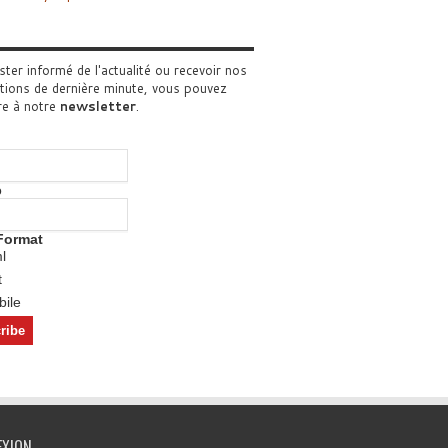
ster informé de l'actualité ou recevoir nos
tions de dernière minute, vous pouvez
re à notre
newsletter
.
o
Format
l
t
ile
EXION