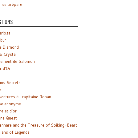
r se prépare
STIONS
riosa
ibur
e Diamond
& Crystal
gement de Salomon
ir d’Or
ns Secrets
m
ventures du capitaine Ronan
se anonyme
re et d’or
ne Quest
enhare and the Treasure of Spiking-Beard
ians of Legends