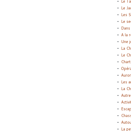
Le Ta
Le Ja
Les S
Le se
Dans 
A la 
Une j
La Ch
Le Ch
Chart
Opéra
Auror
Les a
La Ch
Autre
Activi
Esca
Chass
Autou
La pe