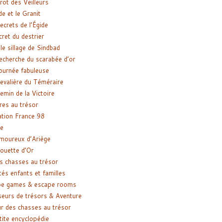
rot des Veilleurs
de et le Granit
ecrets de l’Égide
cret du destrier
le sillage de Sindbad
recherche du scarabée d’or
ournée fabuleuse
evalière du Téméraire
emin de la Victoire
res au trésor
tion France 98
e
moureux d’Ariège
ouette d’Or
s chasses au trésor
tés enfants et familles
pe games & escape rooms
eurs de trésors & Aventure
r des chasses au trésor
tite encyclopédie