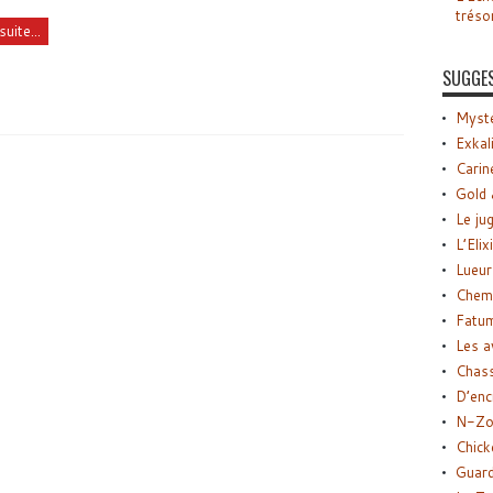
tréso
suite...
SUGGE
Myste
Exkal
Carin
Gold 
Le ju
L’Elix
Lueur
Chemi
Fatu
Les a
Chas
D’enc
N-Zo
Chick
Guard