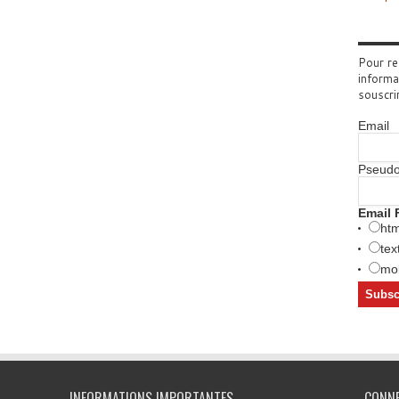
Pour re
informa
souscri
Email
Pseud
Email 
htm
tex
mob
INFORMATIONS IMPORTANTES
CONN