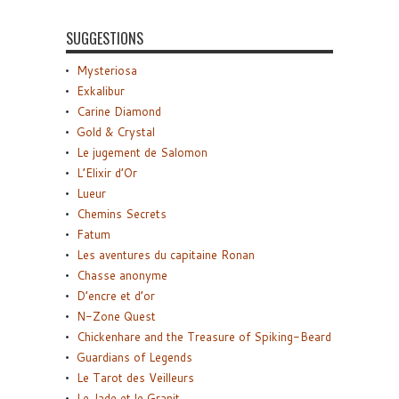
SUGGESTIONS
Mysteriosa
Exkalibur
Carine Diamond
Gold & Crystal
Le jugement de Salomon
L’Elixir d’Or
Lueur
Chemins Secrets
Fatum
Les aventures du capitaine Ronan
Chasse anonyme
D’encre et d’or
N-Zone Quest
Chickenhare and the Treasure of Spiking-Beard
Guardians of Legends
Le Tarot des Veilleurs
Le Jade et le Granit