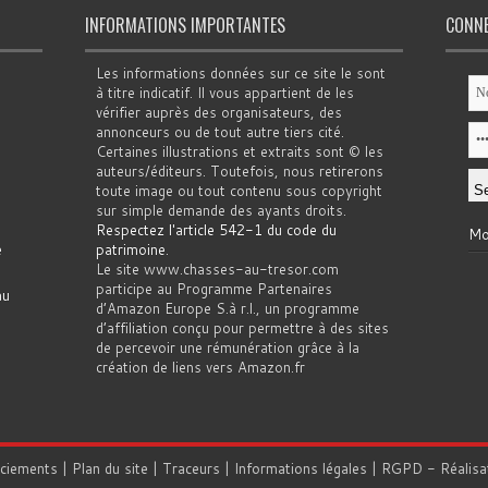
INFORMATIONS IMPORTANTES
CONN
Les informations données sur ce site le sont
à titre indicatif. Il vous appartient de les
vérifier auprès des organisateurs, des
annonceurs ou de tout autre tiers cité.
Certaines illustrations et extraits sont © les
auteurs/éditeurs. Toutefois, nous retirerons
toute image ou tout contenu sous copyright
sur simple demande des ayants droits.
Respectez l'article 542-1 du code du
Mo
e
patrimoine
.
Le site www.chasses-au-tresor.com
participe au Programme Partenaires
au
d’Amazon Europe S.à r.l., un programme
d’affiliation conçu pour permettre à des sites
de percevoir une rémunération grâce à la
création de liens vers Amazon.fr
rciements
|
Plan du site
|
Traceurs
|
Informations légales
|
RGPD
- Réalisa