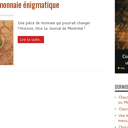
 monnaie énigmatique
ommentaire
Une pièce de monnaie qui pourrait changer
l'Histoire, titre Le Journal de Montréal !
Lire la suite...
DERNIE
Chass
ou M
Chass
Une b
mess
Chass