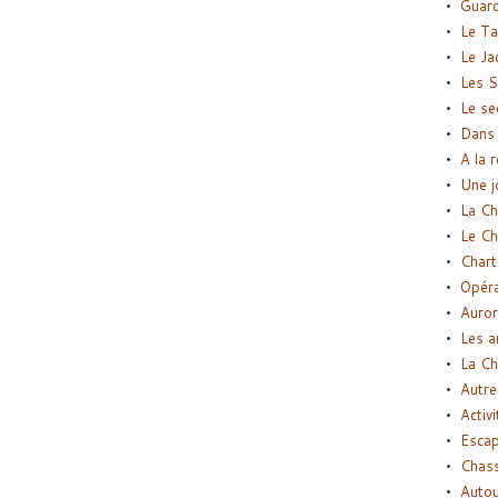
Guard
Le Ta
Le Ja
Les S
Le se
Dans 
A la 
Une j
La Ch
Le Ch
Chart
Opéra
Auror
Les a
La Ch
Autre
Activi
Esca
Chass
Autou