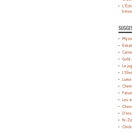
L’Éch
tréso
SUGGE
Myste
Exkal
Carin
Gold 
Le ju
L’Elix
Lueur
Chemi
Fatu
Les a
Chas
D’enc
N-Zo
Chick