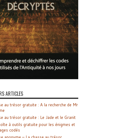
RS ARTICLES
e au trésor gratuite : A la recherche de Mr
me
e au trésor gratuite : Le Jade et le Granit
oîte à outils gratuite pour les énigmes et
ages codés
e anonyme – La chasse au trésor