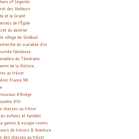
ians of Legends
rot des Veilleurs
de et le Granit
ecrets de l’Égide
cret du destrier
le sillage de Sindbad
recherche du scarabée d’or
ournée fabuleuse
evalière du Téméraire
emin de la Victoire
res au trésor
tion France 98
e
moureux d’Ariège
ouette d’Or
s chasses au trésor
tés enfants et familles
pe games & escape rooms
eurs de trésors & Aventure
r des chasses au trésor