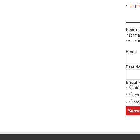
La pe
Pour re
informa
souscri
Email
Pseud
Email 
htm
tex
mob