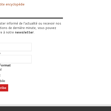
tite encyclopédie
ster informé de l'actualité ou recevoir nos
tions de dernière minute, vous pouvez
re à notre
newsletter
.
o
Format
l
t
ile