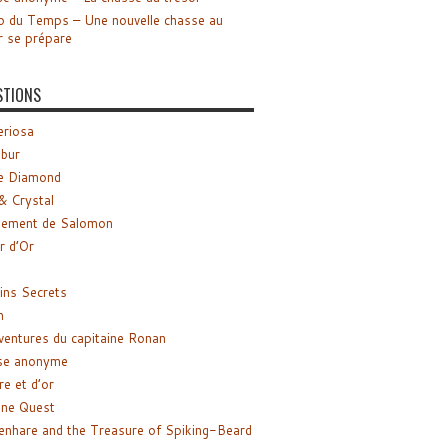
o du Temps – Une nouvelle chasse au
r se prépare
STIONS
riosa
ibur
e Diamond
& Crystal
gement de Salomon
ir d’Or
ns Secrets
m
ventures du capitaine Ronan
se anonyme
re et d’or
ne Quest
enhare and the Treasure of Spiking-Beard