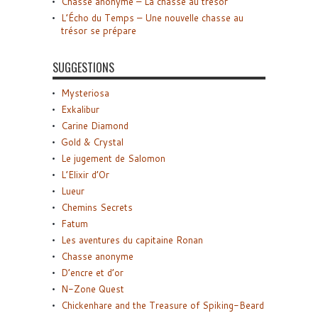
Chasse anonyme – La chasse au trésor
L’Écho du Temps – Une nouvelle chasse au
trésor se prépare
SUGGESTIONS
Mysteriosa
Exkalibur
Carine Diamond
Gold & Crystal
Le jugement de Salomon
L’Elixir d’Or
Lueur
Chemins Secrets
Fatum
Les aventures du capitaine Ronan
Chasse anonyme
D’encre et d’or
N-Zone Quest
Chickenhare and the Treasure of Spiking-Beard